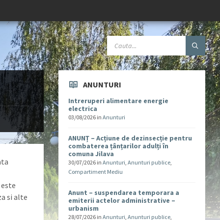
ANUNTURI
Intreruperi alimentare energie
electrica
03/08/2026
in
Anunturi
ANUNȚ – Acțiune de dezinsecție pentru
combaterea țânțarilor adulți în
comuna Jilava
ata
30/07/2026
in
Anunturi
,
Anunturi publice
,
Compartiment Mediu
 este
Anunt – suspendarea temporara a
a si alte
emiterii actelor administrative –
urbanism
28/07/2026
in
Anunturi
,
Anunturi publice
,