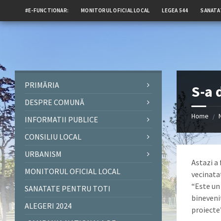
#E-FUNCTIONAR:
MONITORUL OFICIAL LOCAL
LEGEA 544
SANATA
PRIMĂRIA
S-a 
DESPRE COMUNĂ
Home
/
INFORMATII PUBLICE
CONSILIU LOCAL
URBANISM
Astazi a
MONITORUL OFICIAL LOCAL
vecinata
“Este un 
SANATATE PENTRU TOTI
bineveni
ALEGERI 2024
proiecte”