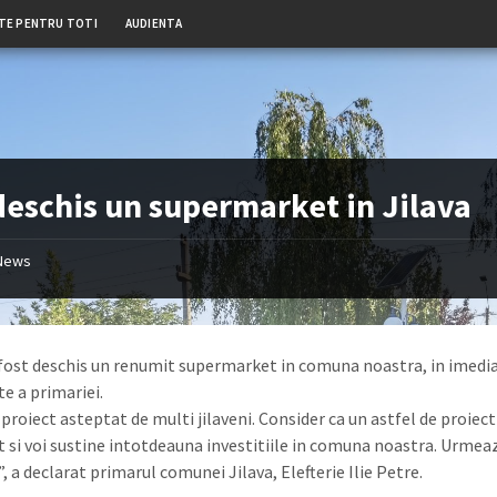
TE PENTRU TOTI
AUDIENTA
deschis un supermarket in Jilava
News
 fost deschis un renumit supermarket in comuna noastra, in imedi
te a primariei.
proiect asteptat de multi jilaveni. Consider ca un astfel de proiect
t si voi sustine intotdeauna investitiile in comuna noastra. Urmeaz
, a declarat primarul comunei Jilava, Elefterie Ilie Petre.