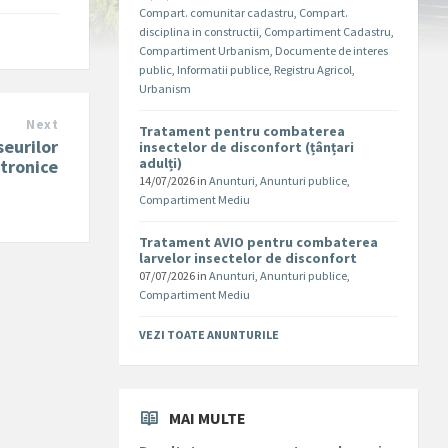
Compart. comunitar cadastru
,
Compart.
disciplina in constructii
,
Compartiment Cadastru
,
Compartiment Urbanism
,
Documente de interes
public
,
Informatii publice
,
Registru Agricol
,
Urbanism
Next
Tratament pentru combaterea
seurilor
insectelor de disconfort (țânțari
adulți)
ctronice
14/07/2026
in
Anunturi
,
Anunturi publice
,
Compartiment Mediu
Tratament AVIO pentru combaterea
larvelor insectelor de disconfort
07/07/2026
in
Anunturi
,
Anunturi publice
,
Compartiment Mediu
VEZI TOATE ANUNTURILE
MAI MULTE