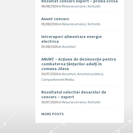
Rezultat concurs expert – proba scrisa
06/08/2026
in
Resurse umane / Achizitii
Anunt concurs
05/08/2026
in
Resurse umane / Achizitii
Intreruperi alimentare energie
electrica
03/08/2026
in
Anunturi
ANUNȚ – Acțiune de dezinsecție pentru
combaterea țânțarilor adulți în
comuna Jilava
30/07/2026
in
Anunturi
,
Anunturi publice
,
Compartiment Mediu
Rezultatul selectiei dosarelor de
concurs – expert
30/07/2026
in
Resurse umane / Achizitii
MORE POSTS