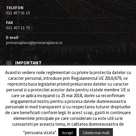
TELEFON
021 457 01 15
FAX
021 457 11 71
E-mail
primariajilava@primariajilava.ro
IMPORTANT
Avand in vedere noile reglementari cu privire la protectia datelor cu
Anunt concurs
caracter personal, introduse prin Regulamentul UE 2016/679, ce
05/08/2026
in
Resurse umane / Achizitii
reprezinta baza legislatiei privind prelucrarea datelor cu caracter
personal si a protectiei acestor date pentru statele membre UE si
Intreruperi alimentare energie electrica
care se aplica incepand cu 25 mai 2018, dorim sa reconfirmam
03/08/2026
in
Anunturi
angajamentul nostru pentru a procesa datele dumneavoastra
personale in mod transparent si cu respectarea tuturor drepturilor
de care beneficiati conform legii. ln acest scop, gasiti in continuare
elementele principale pe care consideram ca este util sa le
cunoasteti pe aceasta tema, in calitatea dumneavoastra de
© 2026 Primăria Comunei Jilava. Dev by
ows.ro
“persoana vizata”.
Accept
Citeste mai mult