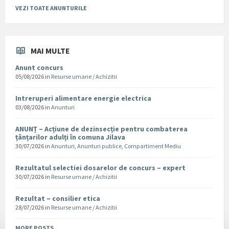
VEZI TOATE ANUNTURILE
MAI MULTE
Anunt concurs
05/08/2026
in
Resurse umane / Achizitii
Intreruperi alimentare energie electrica
03/08/2026
in
Anunturi
ANUNȚ – Acțiune de dezinsecție pentru combaterea
țânțarilor adulți în comuna Jilava
30/07/2026
in
Anunturi
,
Anunturi publice
,
Compartiment Mediu
Rezultatul selectiei dosarelor de concurs – expert
30/07/2026
in
Resurse umane / Achizitii
Rezultat – consilier etica
28/07/2026
in
Resurse umane / Achizitii
MORE POSTS