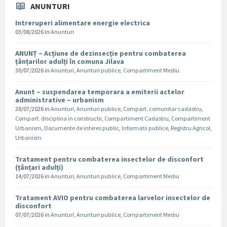
ANUNTURI
Intreruperi alimentare energie electrica
03/08/2026
in
Anunturi
ANUNȚ – Acțiune de dezinsecție pentru combaterea
țânțarilor adulți în comuna Jilava
30/07/2026
in
Anunturi
,
Anunturi publice
,
Compartiment Mediu
Anunt – suspendarea temporara a emiterii actelor
administrative – urbanism
28/07/2026
in
Anunturi
,
Anunturi publice
,
Compart. comunitar cadastru
,
Compart. disciplina in constructii
,
Compartiment Cadastru
,
Compartiment
Urbanism
,
Documente de interes public
,
Informatii publice
,
Registru Agricol
,
Urbanism
Tratament pentru combaterea insectelor de disconfort
(țânțari adulți)
14/07/2026
in
Anunturi
,
Anunturi publice
,
Compartiment Mediu
Tratament AVIO pentru combaterea larvelor insectelor de
disconfort
07/07/2026
in
Anunturi
,
Anunturi publice
,
Compartiment Mediu