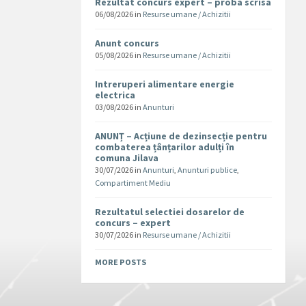
Rezultat concurs expert – proba scrisa
06/08/2026
in
Resurse umane / Achizitii
Anunt concurs
05/08/2026
in
Resurse umane / Achizitii
Intreruperi alimentare energie
electrica
03/08/2026
in
Anunturi
ANUNȚ – Acțiune de dezinsecție pentru
combaterea țânțarilor adulți în
comuna Jilava
30/07/2026
in
Anunturi
,
Anunturi publice
,
Compartiment Mediu
Rezultatul selectiei dosarelor de
concurs – expert
30/07/2026
in
Resurse umane / Achizitii
MORE POSTS