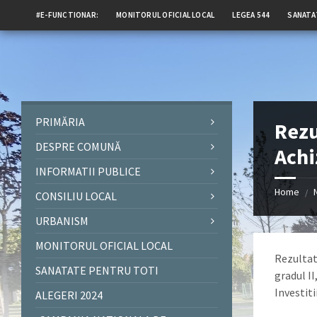
#E-FUNCTIONAR:
MONITORUL OFICIAL LOCAL
LEGEA 544
SANATA
PRIMĂRIA
Rezu
DESPRE COMUNĂ
Achi
INFORMATII PUBLICE
Home
/
CONSILIU LOCAL
URBANISM
MONITORUL OFICIAL LOCAL
Rezultat
SANATATE PENTRU TOTI
gradul II
Investiti
ALEGERI 2024