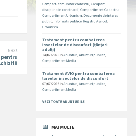
Compart. comunitar cadastru
,
Compart.
disciplina in constructii
,
Compartiment Cadastru
,
Compartiment Urbanism
,
Documente de interes
public
,
Informatii publice
,
Registru Agricol
,
Urbanism
Tratament pentru combaterea
insectelor de disconfort (țânțari
adulți)
Next
14/07/2026
in
Anunturi
,
Anunturi publice
,
i pentru
Compartiment Mediu
chizitii
Tratament AVIO pentru combaterea
larvelor insectelor de disconfort
07/07/2026
in
Anunturi
,
Anunturi publice
,
Compartiment Mediu
VEZI TOATE ANUNTURILE
MAI MULTE