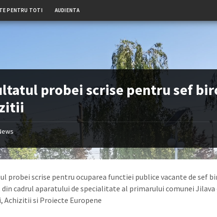
TE PENTRU TOTI
AUDIENTA
ltatul probei scrise pentru sef bi
zitii
News
ul probei scrise pentru ocuparea functiei publice vacante de sef bi
, din cadrul aparatului de specialitate al primarului comunei Jilava
i, Achizitii si Proiecte Europene