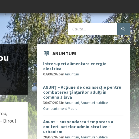
ANUNTURI
rou
Intreruperi alimentare energie
electrica
03/08/2026
in
Anunturi
ANUNȚ – Acțiune de dezinsecție pentru
combaterea țânțarilor adulți în
comuna Jilava
30/07/2026
in
Anunturi
,
Anunturi publice
,
Compartiment Mediu
rou,
 – Biroul
Anunt – suspendarea temporara a
emiterii actelor administrative –
urbanism
28/07/2026
in
Anunturi
,
Anunturi publice
,