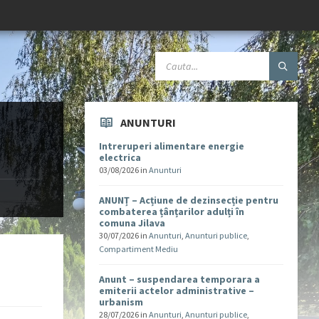
ANUNTURI
Intreruperi alimentare energie
electrica
03/08/2026
in
Anunturi
ANUNȚ – Acțiune de dezinsecție pentru
combaterea țânțarilor adulți în
comuna Jilava
30/07/2026
in
Anunturi
,
Anunturi publice
,
Compartiment Mediu
Anunt – suspendarea temporara a
emiterii actelor administrative –
urbanism
28/07/2026
in
Anunturi
,
Anunturi publice
,