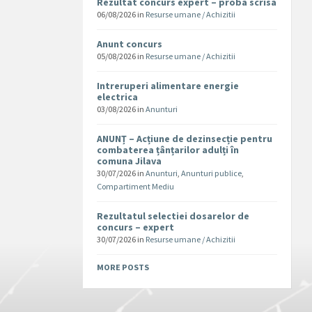
Rezultat concurs expert – proba scrisa
06/08/2026
in
Resurse umane / Achizitii
Anunt concurs
05/08/2026
in
Resurse umane / Achizitii
Intreruperi alimentare energie
electrica
03/08/2026
in
Anunturi
ANUNȚ – Acțiune de dezinsecție pentru
combaterea țânțarilor adulți în
comuna Jilava
30/07/2026
in
Anunturi
,
Anunturi publice
,
Compartiment Mediu
Rezultatul selectiei dosarelor de
concurs – expert
30/07/2026
in
Resurse umane / Achizitii
MORE POSTS