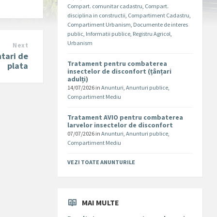
Compart. comunitar cadastru
,
Compart.
disciplina in constructii
,
Compartiment Cadastru
,
Compartiment Urbanism
,
Documente de interes
public
,
Informatii publice
,
Registru Agricol
,
Urbanism
Next
ntari de
Tratament pentru combaterea
plata
insectelor de disconfort (țânțari
adulți)
14/07/2026
in
Anunturi
,
Anunturi publice
,
Compartiment Mediu
Tratament AVIO pentru combaterea
larvelor insectelor de disconfort
07/07/2026
in
Anunturi
,
Anunturi publice
,
Compartiment Mediu
VEZI TOATE ANUNTURILE
MAI MULTE