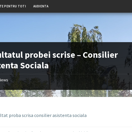
TE PENTRU TOTI
AUDIENTA
ltatul probei scrise – Consilier
tenta Sociala
News
tat proba scrisa consilier asistenta sociala