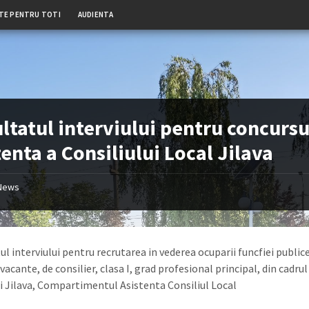
TE PENTRU TOTI
AUDIENTA
ltatul interviului pentru concursu
tenta a Consiliului Local Jilava
News
l interviului pentru recrutarea in vederea ocuparii funcfiei public
vacante, de consilier, clasa I, grad profesional principal, din cadrul
i Jilava, Compartimentul Asistenta Consiliul Local