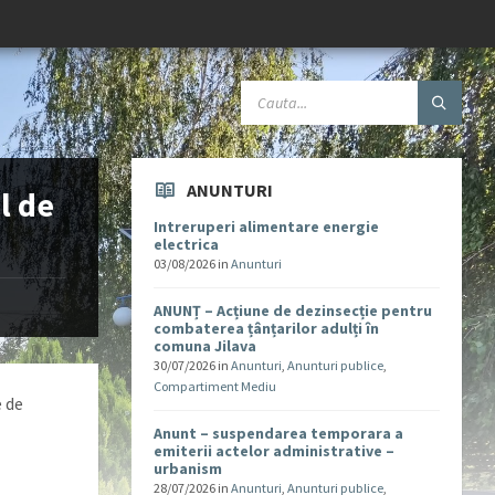
ANUNTURI
l de
Intreruperi alimentare energie
electrica
03/08/2026
in
Anunturi
ANUNȚ – Acțiune de dezinsecție pentru
combaterea țânțarilor adulți în
comuna Jilava
30/07/2026
in
Anunturi
,
Anunturi publice
,
Compartiment Mediu
e de
Anunt – suspendarea temporara a
emiterii actelor administrative –
urbanism
28/07/2026
in
Anunturi
,
Anunturi publice
,