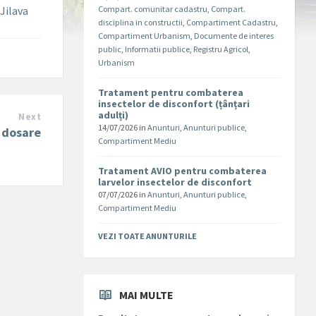
 Jilava
Compart. comunitar cadastru
,
Compart.
disciplina in constructii
,
Compartiment Cadastru
,
Compartiment Urbanism
,
Documente de interes
public
,
Informatii publice
,
Registru Agricol
,
Urbanism
Tratament pentru combaterea
insectelor de disconfort (țânțari
adulți)
Next
14/07/2026
in
Anunturi
,
Anunturi publice
,
e dosare
Compartiment Mediu
Tratament AVIO pentru combaterea
larvelor insectelor de disconfort
07/07/2026
in
Anunturi
,
Anunturi publice
,
Compartiment Mediu
VEZI TOATE ANUNTURILE
MAI MULTE