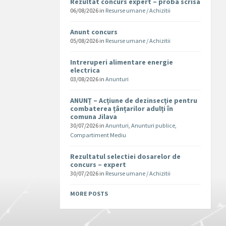
Rezultat concurs expert – proba scrisa
06/08/2026
in
Resurse umane / Achizitii
Anunt concurs
05/08/2026
in
Resurse umane / Achizitii
Intreruperi alimentare energie
electrica
03/08/2026
in
Anunturi
ANUNȚ – Acțiune de dezinsecție pentru
combaterea țânțarilor adulți în
comuna Jilava
30/07/2026
in
Anunturi
,
Anunturi publice
,
Compartiment Mediu
Rezultatul selectiei dosarelor de
concurs – expert
30/07/2026
in
Resurse umane / Achizitii
MORE POSTS