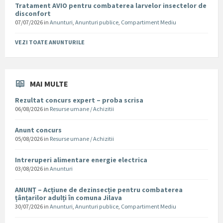
Tratament AVIO pentru combaterea larvelor insectelor de
disconfort
07/07/2026
in
Anunturi
,
Anunturi publice
,
Compartiment Mediu
VEZI TOATE ANUNTURILE
MAI MULTE
Rezultat concurs expert – proba scrisa
06/08/2026
in
Resurse umane / Achizitii
Anunt concurs
05/08/2026
in
Resurse umane / Achizitii
Intreruperi alimentare energie electrica
03/08/2026
in
Anunturi
ANUNȚ – Acțiune de dezinsecție pentru combaterea
țânțarilor adulți în comuna Jilava
30/07/2026
in
Anunturi
,
Anunturi publice
,
Compartiment Mediu