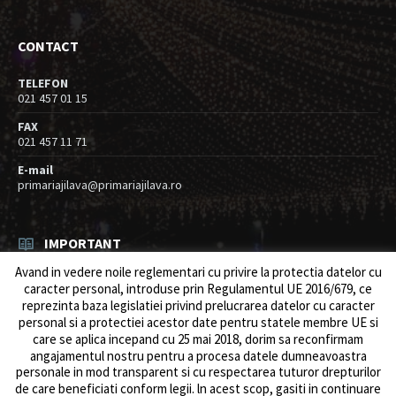
CONTACT
TELEFON
021 457 01 15
FAX
021 457 11 71
E-mail
primariajilava@primariajilava.ro
IMPORTANT
Avand in vedere noile reglementari cu privire la protectia datelor cu
Rezultat concurs expert – proba scrisa
caracter personal, introduse prin Regulamentul UE 2016/679, ce
06/08/2026
in
Resurse umane / Achizitii
reprezinta baza legislatiei privind prelucrarea datelor cu caracter
personal si a protectiei acestor date pentru statele membre UE si
Anunt concurs
care se aplica incepand cu 25 mai 2018, dorim sa reconfirmam
05/08/2026
in
Resurse umane / Achizitii
angajamentul nostru pentru a procesa datele dumneavoastra
personale in mod transparent si cu respectarea tuturor drepturilor
de care beneficiati conform legii. ln acest scop, gasiti in continuare