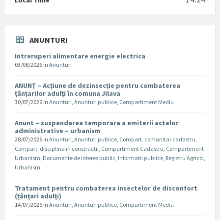
Local Time
ANUNTURI
Intreruperi alimentare energie electrica
03/08/2026
in
Anunturi
ANUNȚ – Acțiune de dezinsecție pentru combaterea
țânțarilor adulți în comuna Jilava
30/07/2026
in
Anunturi
,
Anunturi publice
,
Compartiment Mediu
Anunt – suspendarea temporara a emiterii actelor
administrative – urbanism
28/07/2026
in
Anunturi
,
Anunturi publice
,
Compart. comunitar cadastru
,
Compart. disciplina in constructii
,
Compartiment Cadastru
,
Compartiment
Urbanism
,
Documente de interes public
,
Informatii publice
,
Registru Agricol
,
Urbanism
Tratament pentru combaterea insectelor de disconfort
(țânțari adulți)
14/07/2026
in
Anunturi
,
Anunturi publice
,
Compartiment Mediu