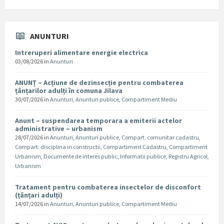
ANUNTURI
Intreruperi alimentare energie electrica
03/08/2026
in
Anunturi
ANUNȚ – Acțiune de dezinsecție pentru combaterea
țânțarilor adulți în comuna Jilava
30/07/2026
in
Anunturi
,
Anunturi publice
,
Compartiment Mediu
Anunt – suspendarea temporara a emiterii actelor
administrative – urbanism
28/07/2026
in
Anunturi
,
Anunturi publice
,
Compart. comunitar cadastru
,
Compart. disciplina in constructii
,
Compartiment Cadastru
,
Compartiment
Urbanism
,
Documente de interes public
,
Informatii publice
,
Registru Agricol
,
Urbanism
Tratament pentru combaterea insectelor de disconfort
(țânțari adulți)
14/07/2026
in
Anunturi
,
Anunturi publice
,
Compartiment Mediu