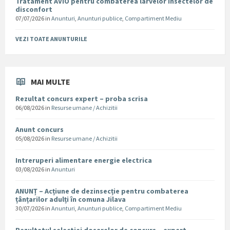
Tratament AVIO pentru combaterea larvelor insectelor de
disconfort
07/07/2026
in
Anunturi
,
Anunturi publice
,
Compartiment Mediu
VEZI TOATE ANUNTURILE
MAI MULTE
Rezultat concurs expert – proba scrisa
06/08/2026
in
Resurse umane / Achizitii
Anunt concurs
05/08/2026
in
Resurse umane / Achizitii
Intreruperi alimentare energie electrica
03/08/2026
in
Anunturi
ANUNȚ – Acțiune de dezinsecție pentru combaterea
țânțarilor adulți în comuna Jilava
30/07/2026
in
Anunturi
,
Anunturi publice
,
Compartiment Mediu