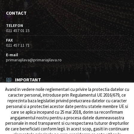
CONTACT
TELEFON
021 457 01 15
FAX
021 457 11 71
E-mail
primariajilava@primariajilava.ro
IMPORTANT
Avand in vedere noile reglementari cu privire la protectia datelor cu
Rezultat concurs expert – proba scrisa
caracter personal, introduse prin Regulamentul UE 2016/679, ce
06/08/2026
in
Resurse umane / Achizitii
reprezinta baza legislatiei privind prelucrarea datelor cu caracter
personal si a protectiei acestor date pentru statele membre UE si
Anunt concurs
care se aplica incepand cu 25 mai 2018, dorim sa reconfirmam
05/08/2026
in
Resurse umane / Achizitii
angajamentul nostru pentru a procesa datele dumneavoastra
personale in mod transparent si cu respectarea tuturor drepturilor
de care beneficiati conform legii. ln acest scop, gasiti in continuare