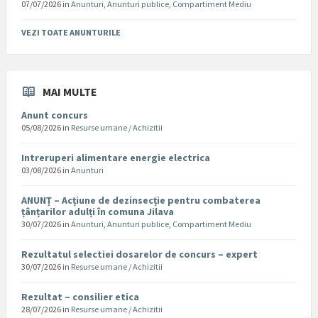
07/07/2026
in
Anunturi
,
Anunturi publice
,
Compartiment Mediu
VEZI TOATE ANUNTURILE
MAI MULTE
Anunt concurs
05/08/2026
in
Resurse umane / Achizitii
Intreruperi alimentare energie electrica
03/08/2026
in
Anunturi
ANUNȚ – Acțiune de dezinsecție pentru combaterea
țânțarilor adulți în comuna Jilava
30/07/2026
in
Anunturi
,
Anunturi publice
,
Compartiment Mediu
Rezultatul selectiei dosarelor de concurs – expert
30/07/2026
in
Resurse umane / Achizitii
Rezultat – consilier etica
28/07/2026
in
Resurse umane / Achizitii