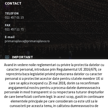
CONTACT
TELEFON
021 457 01 15
FAX
021 457 11 71
E-mail
primariajilava@primariajilava.ro
IMPORTANT
Avand in vedere noile reglementari cu privire la protectia datelor cu
Anunt concurs
caracter personal, introduse prin Regulamentul UE 2016/679, ce
05/08/2026
in
Resurse umane / Achizitii
reprezinta baza legislatiei privind prelucrarea datelor cu caracter
personal si a protectiei acestor date pentru statele membre UE si
Intreruperi alimentare energie electrica
care se aplica incepand cu 25 mai 2018, dorim sa reconfirmam
03/08/2026
in
Anunturi
angajamentul nostru pentru a procesa datele dumneavoastra
personale in mod transparent si cu respectarea tuturor drepturilor
de care beneficiati conform legii. ln acest scop, gasiti in continuare
elementele principale pe care consideram ca este util sa le
cunoasteti pe aceasta tema, in calitatea dumneavoastra de
© 2026 Primăria Comunei Jilava. Dev by
ows.ro