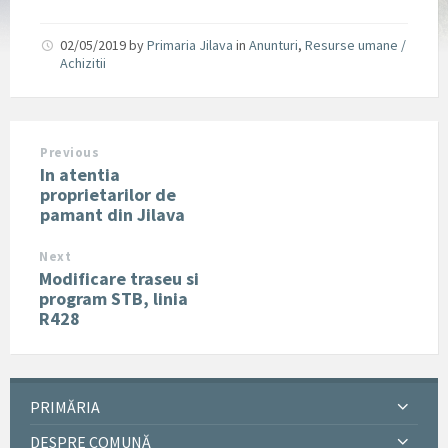
02/05/2019
by
Primaria Jilava
in
Anunturi
,
Resurse umane /
Achizitii
Previous
In atentia
proprietarilor de
pamant din Jilava
Next
Modificare traseu si
program STB, linia
R428
PRIMĂRIA
DESPRE COMUNĂ