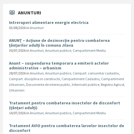
ANUNTURI
Intreruperi alimentare energie electrica
03/08/2026
in
Anunturi
ANUNȚ – Acțiune de dezinsecție pentru combaterea
țânțarilor adulți în comuna Jilava
30/07/2026
in
Anunturi
,
Anunturi publice
,
Compartiment Mediu
Anunt – suspendarea temporara a emiterii actelor
administrative – urbanism
28/07/2026
in
Anunturi
,
Anunturi publice
,
Compart. comunitar cadastru
,
Compart. disciplina in constructii
,
Compartiment Cadastru
,
Compartiment
Urbanism
,
Documente de interes public
,
Informatii publice
,
Registru Agricol
,
Urbanism
Tratament pentru combaterea insectelor de disconfort
(țânțari adulți)
14/07/2026
in
Anunturi
,
Anunturi publice
,
Compartiment Mediu
Tratament AVIO pentru combaterea larvelor insectelor de
disconfort