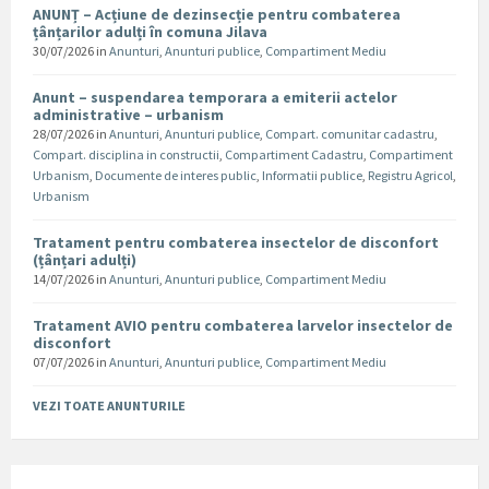
ANUNȚ – Acțiune de dezinsecție pentru combaterea
țânțarilor adulți în comuna Jilava
30/07/2026
in
Anunturi
,
Anunturi publice
,
Compartiment Mediu
Anunt – suspendarea temporara a emiterii actelor
administrative – urbanism
28/07/2026
in
Anunturi
,
Anunturi publice
,
Compart. comunitar cadastru
,
Compart. disciplina in constructii
,
Compartiment Cadastru
,
Compartiment
Urbanism
,
Documente de interes public
,
Informatii publice
,
Registru Agricol
,
Urbanism
Tratament pentru combaterea insectelor de disconfort
(țânțari adulți)
14/07/2026
in
Anunturi
,
Anunturi publice
,
Compartiment Mediu
Tratament AVIO pentru combaterea larvelor insectelor de
disconfort
07/07/2026
in
Anunturi
,
Anunturi publice
,
Compartiment Mediu
VEZI TOATE ANUNTURILE