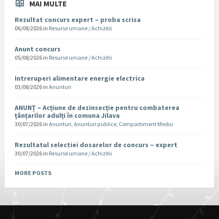
MAI MULTE
Rezultat concurs expert – proba scrisa
06/08/2026
in
Resurse umane / Achizitii
Anunt concurs
05/08/2026
in
Resurse umane / Achizitii
Intreruperi alimentare energie electrica
03/08/2026
in
Anunturi
ANUNȚ – Acțiune de dezinsecție pentru combaterea
țânțarilor adulți în comuna Jilava
30/07/2026
in
Anunturi
,
Anunturi publice
,
Compartiment Mediu
Rezultatul selectiei dosarelor de concurs – expert
30/07/2026
in
Resurse umane / Achizitii
MORE POSTS