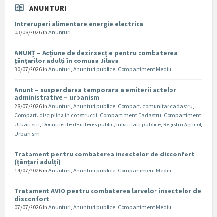
ANUNTURI
Intreruperi alimentare energie electrica
03/08/2026
in
Anunturi
ANUNȚ – Acțiune de dezinsecție pentru combaterea
țânțarilor adulți în comuna Jilava
30/07/2026
in
Anunturi
,
Anunturi publice
,
Compartiment Mediu
Anunt – suspendarea temporara a emiterii actelor
administrative – urbanism
28/07/2026
in
Anunturi
,
Anunturi publice
,
Compart. comunitar cadastru
,
Compart. disciplina in constructii
,
Compartiment Cadastru
,
Compartiment
Urbanism
,
Documente de interes public
,
Informatii publice
,
Registru Agricol
,
Urbanism
Tratament pentru combaterea insectelor de disconfort
(țânțari adulți)
14/07/2026
in
Anunturi
,
Anunturi publice
,
Compartiment Mediu
Tratament AVIO pentru combaterea larvelor insectelor de
disconfort
07/07/2026
in
Anunturi
,
Anunturi publice
,
Compartiment Mediu