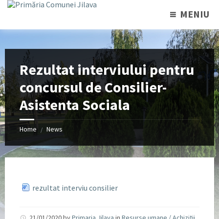
MENIU
Rezultat interviului pentru
concursul de Consilier-
Asistenta Sociala
Home
News
/
rezultat interviu consilier
21/01/2020
by
Primaria Jilava
in
Resurse umane / Achizitii