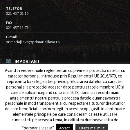
TELEFON
021 457 01 15
FAX
021 457 11 71
E-mail
primariajilava@primariajilava.ro
IMPORTANT
Avand in vedere noile reglementari cu privire la protectia datelor cu
Rezultat concurs expert – proba scrisa
caracter personal, introduse prin Regulamentul UE 2016/679, ce
06/08/2026
in
Resurse umane / Achizitii
reprezinta baza legislatiei privind prelucrarea datelor cu caracter
personal si a protectiei acestor date pentru statele membre UE si
Anunt concurs
care se aplica incepand cu 25 mai 2018, dorim sa reconfirmam
05/08/2026
in
Resurse umane / Achizitii
angajamentul nostru pentru a procesa datele dumneavoastra
personale in mod transparent si cu respectarea tuturor drepturilor
de care beneficiati conform legii. ln acest scop, gasiti in continuare
elementele principale pe care consideram ca este util sa le
cunoasteti pe aceasta tema, in calitatea dumneavoastra de
© 2026 Primăria Comunei Jilava. Dev by
ows.ro
“persoana vizata”.
Accept
Citeste mai mult