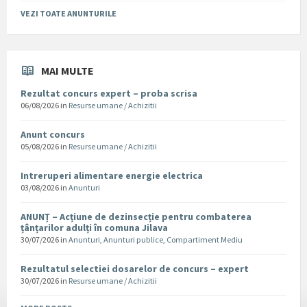
VEZI TOATE ANUNTURILE
MAI MULTE
Rezultat concurs expert – proba scrisa
06/08/2026
in
Resurse umane / Achizitii
Anunt concurs
05/08/2026
in
Resurse umane / Achizitii
Intreruperi alimentare energie electrica
03/08/2026
in
Anunturi
ANUNȚ – Acțiune de dezinsecție pentru combaterea
țânțarilor adulți în comuna Jilava
30/07/2026
in
Anunturi
,
Anunturi publice
,
Compartiment Mediu
Rezultatul selectiei dosarelor de concurs – expert
30/07/2026
in
Resurse umane / Achizitii