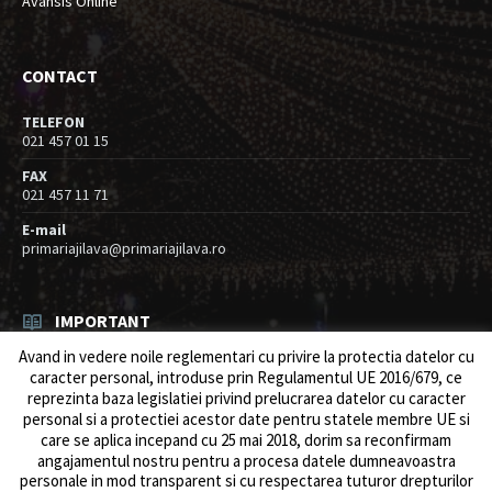
Avansis Online
CONTACT
TELEFON
021 457 01 15
FAX
021 457 11 71
E-mail
primariajilava@primariajilava.ro
IMPORTANT
Avand in vedere noile reglementari cu privire la protectia datelor cu
Rezultat concurs expert – proba scrisa
caracter personal, introduse prin Regulamentul UE 2016/679, ce
06/08/2026
in
Resurse umane / Achizitii
reprezinta baza legislatiei privind prelucrarea datelor cu caracter
personal si a protectiei acestor date pentru statele membre UE si
Anunt concurs
care se aplica incepand cu 25 mai 2018, dorim sa reconfirmam
05/08/2026
in
Resurse umane / Achizitii
angajamentul nostru pentru a procesa datele dumneavoastra
personale in mod transparent si cu respectarea tuturor drepturilor