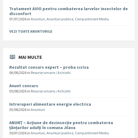
Tratament AVIO pentru combaterea larvelor insectelor de
disconfort
07/07/2026
in
Anunturi
,
Anunturi publice
,
Compartiment Mediu
VEZI TOATE ANUNTURILE
MAI MULTE
Rezultat concurs expert – proba scrisa
06/08/2026
in
Resurse umane / Achizitii
Anunt concurs
05/08/2026
in
Resurse umane / Achizitii
Intreruperi alimentare energie electrica
03/08/2026
in
Anunturi
ANUNȚ – Acțiune de dezinsecție pentru combaterea
țânțarilor adulți în comuna Jilava
30/07/2026
in
Anunturi
,
Anunturi publice
,
Compartiment Mediu