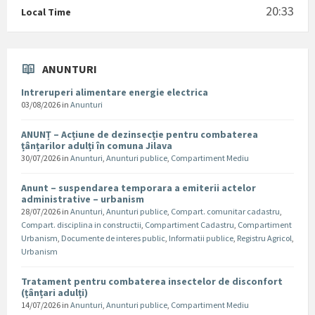
20:33
Local Time
ANUNTURI
Intreruperi alimentare energie electrica
03/08/2026
in
Anunturi
ANUNȚ – Acțiune de dezinsecție pentru combaterea
țânțarilor adulți în comuna Jilava
30/07/2026
in
Anunturi
,
Anunturi publice
,
Compartiment Mediu
Anunt – suspendarea temporara a emiterii actelor
administrative – urbanism
28/07/2026
in
Anunturi
,
Anunturi publice
,
Compart. comunitar cadastru
,
Compart. disciplina in constructii
,
Compartiment Cadastru
,
Compartiment
Urbanism
,
Documente de interes public
,
Informatii publice
,
Registru Agricol
,
Urbanism
Tratament pentru combaterea insectelor de disconfort
(țânțari adulți)
14/07/2026
in
Anunturi
,
Anunturi publice
,
Compartiment Mediu