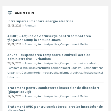
ANUNTURI
Intreruperi alimentare energie electrica
03/08/2026
in
Anunturi
ANUNȚ – Acțiune de dezinsecție pentru combaterea
țânțarilor adulți în comuna Jilava
30/07/2026
in
Anunturi
,
Anunturi publice
,
Compartiment Mediu
Anunt – suspendarea temporara a emiterii actelor
administrative – urbanism
28/07/2026
in
Anunturi
,
Anunturi publice
,
Compart. comunitar cadastru
,
Compart. disciplina in constructii
,
Compartiment Cadastru
,
Compartiment
Urbanism
,
Documente de interes public
,
Informatii publice
,
Registru Agricol
,
Urbanism
Tratament pentru combaterea insectelor de disconfort
(țânțari adulți)
14/07/2026
in
Anunturi
,
Anunturi publice
,
Compartiment Mediu
Tratament AVIO pentru combaterea larvelor insectelor de
disconfort