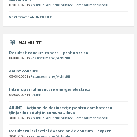
07/07/2026
in
Anunturi
,
Anunturi publice
,
Compartiment Mediu
VEZI TOATE ANUNTURILE
MAI MULTE
Rezultat concurs expert – proba scrisa
06/08/2026
in
Resurse umane / Achizitii
Anunt concurs
05/08/2026
in
Resurse umane / Achizitii
Intreruperi alimentare energie electrica
03/08/2026
in
Anunturi
ANUNȚ – Acțiune de dezinsecție pentru combaterea
țânțarilor adulți în comuna Jilava
30/07/2026
in
Anunturi
,
Anunturi publice
,
Compartiment Mediu
Rezultatul selectiei dosarelor de concurs – expert
30/07/2026
in
Resurse umane / Achizitii