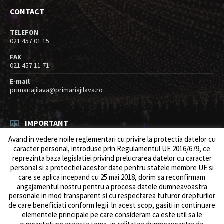
CONTACT
TELEFON
021 457 01 15
FAX
021 457 11 71
E-mail
primariajilava@primariajilava.ro
IMPORTANT
Avand in vedere noile reglementari cu privire la protectia datelor cu
Rezultat concurs expert – proba scrisa
caracter personal, introduse prin Regulamentul UE 2016/679, ce
06/08/2026
in
Resurse umane / Achizitii
reprezinta baza legislatiei privind prelucrarea datelor cu caracter
personal si a protectiei acestor date pentru statele membre UE si
Anunt concurs
care se aplica incepand cu 25 mai 2018, dorim sa reconfirmam
05/08/2026
in
Resurse umane / Achizitii
angajamentul nostru pentru a procesa datele dumneavoastra
personale in mod transparent si cu respectarea tuturor drepturilor
de care beneficiati conform legii. ln acest scop, gasiti in continuare
elementele principale pe care consideram ca este util sa le