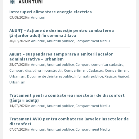
ANUNTURI
Intreruperi alimentare energie electrica
03/08/2026
in
Anunturi
ANUNȚ – Acțiune de dezinsecție pentru combaterea
țânțarilor adulți în comuna Jilava
30/07/2026
in
Anunturi
,
Anunturi publice
,
Compartiment Mediu
Anunt – suspendarea temporara a emiterii actelor
administrative – urbanism
28/07/2026
in
Anunturi
,
Anunturi publice
,
Compart. comunitar cadastru
,
Compart. disciplina in constructii
,
Compartiment Cadastru
,
Compartiment
Urbanism
,
Documente de interes public
,
Informatii publice
,
Registru Agricol
,
Urbanism
Tratament pentru combaterea insectelor de disconfort
(țânțari adulți)
14/07/2026
in
Anunturi
,
Anunturi publice
,
Compartiment Mediu
Tratament AVIO pentru combaterea larvelor insectelor de
disconfort
07/07/2026
in
Anunturi
,
Anunturi publice
,
Compartiment Mediu