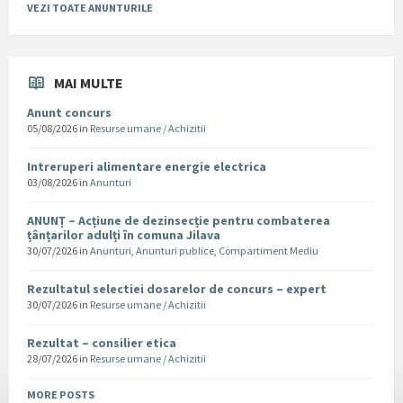
VEZI TOATE ANUNTURILE
MAI MULTE
Anunt concurs
05/08/2026
in
Resurse umane / Achizitii
Intreruperi alimentare energie electrica
03/08/2026
in
Anunturi
ANUNȚ – Acțiune de dezinsecție pentru combaterea
țânțarilor adulți în comuna Jilava
30/07/2026
in
Anunturi
,
Anunturi publice
,
Compartiment Mediu
Rezultatul selectiei dosarelor de concurs – expert
30/07/2026
in
Resurse umane / Achizitii
Rezultat – consilier etica
28/07/2026
in
Resurse umane / Achizitii
MORE POSTS