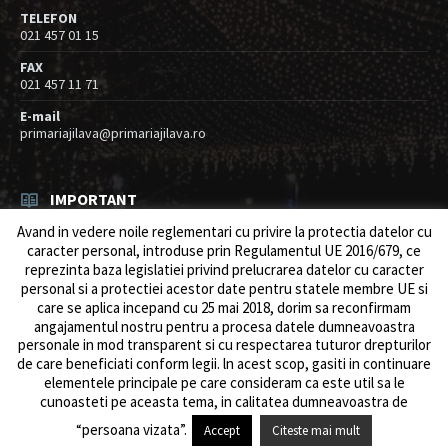
TELEFON
021 457 01 15
FAX
021 457 11 71
E-mail
primariajilava@primariajilava.ro
IMPORTANT
Avand in vedere noile reglementari cu privire la protectia datelor cu
Anunt concurs
caracter personal, introduse prin Regulamentul UE 2016/679, ce
05/08/2026
in
Resurse umane / Achizitii
reprezinta baza legislatiei privind prelucrarea datelor cu caracter
personal si a protectiei acestor date pentru statele membre UE si
Intreruperi alimentare energie electrica
care se aplica incepand cu 25 mai 2018, dorim sa reconfirmam
03/08/2026
in
Anunturi
angajamentul nostru pentru a procesa datele dumneavoastra
personale in mod transparent si cu respectarea tuturor drepturilor
de care beneficiati conform legii. ln acest scop, gasiti in continuare
elementele principale pe care consideram ca este util sa le
cunoasteti pe aceasta tema, in calitatea dumneavoastra de
© 2026 Primăria Comunei Jilava. Dev by
ows.ro
“persoana vizata”.
Accept
Citeste mai mult