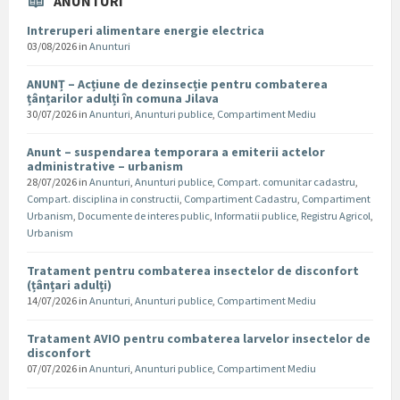
ANUNTURI
Intreruperi alimentare energie electrica
03/08/2026
in
Anunturi
ANUNȚ – Acțiune de dezinsecție pentru combaterea
țânțarilor adulți în comuna Jilava
30/07/2026
in
Anunturi
,
Anunturi publice
,
Compartiment Mediu
Anunt – suspendarea temporara a emiterii actelor
administrative – urbanism
28/07/2026
in
Anunturi
,
Anunturi publice
,
Compart. comunitar cadastru
,
Compart. disciplina in constructii
,
Compartiment Cadastru
,
Compartiment
Urbanism
,
Documente de interes public
,
Informatii publice
,
Registru Agricol
,
Urbanism
Tratament pentru combaterea insectelor de disconfort
(țânțari adulți)
14/07/2026
in
Anunturi
,
Anunturi publice
,
Compartiment Mediu
Tratament AVIO pentru combaterea larvelor insectelor de
disconfort
07/07/2026
in
Anunturi
,
Anunturi publice
,
Compartiment Mediu