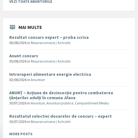
VEZI TOATE ANUNTURILE
MAI MULTE
Rezultat concurs expert – proba scrisa
06/08/2026
in
Resurse umane / Achizitii
Anunt concurs
05/08/2026
in
Resurse umane / Achizitii
Intreruperi alimentare energie electrica
03/08/2026
in
Anunturi
ANUNȚ – Acțiune de dezinsecție pentru combaterea
țânțarilor adulți în comuna Jilava
30/07/2026
in
Anunturi
,
Anunturi publice
,
Compartiment Mediu
Rezultatul selectiei dosarelor de concurs – expert
30/07/2026
in
Resurse umane / Achizitii
MORE POSTS