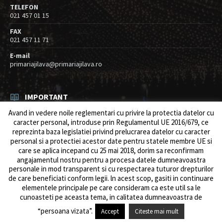
TELEFON
021 457 01 15
FAX
021 457 11 71
E-mail
primariajilava@primariajilava.ro
IMPORTANT
Avand in vedere noile reglementari cu privire la protectia datelor cu
Rezultat concurs expert – proba scrisa
caracter personal, introduse prin Regulamentul UE 2016/679, ce
06/08/2026
in
Resurse umane / Achizitii
reprezinta baza legislatiei privind prelucrarea datelor cu caracter
personal si a protectiei acestor date pentru statele membre UE si
Anunt concurs
care se aplica incepand cu 25 mai 2018, dorim sa reconfirmam
05/08/2026
in
Resurse umane / Achizitii
angajamentul nostru pentru a procesa datele dumneavoastra
personale in mod transparent si cu respectarea tuturor drepturilor
de care beneficiati conform legii. ln acest scop, gasiti in continuare
elementele principale pe care consideram ca este util sa le
cunoasteti pe aceasta tema, in calitatea dumneavoastra de
© 2026 Primăria Comunei Jilava. Dev by
ows.ro
“persoana vizata”.
Accept
Citeste mai mult