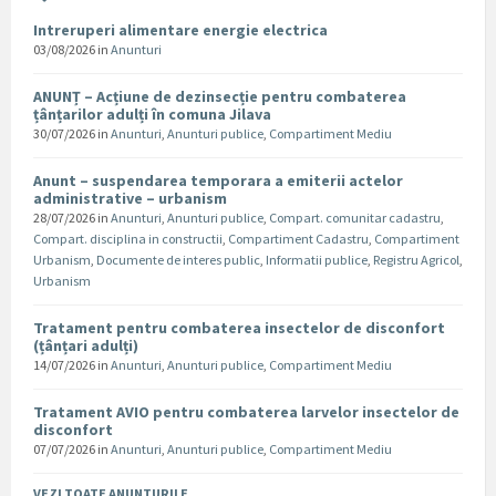
Intreruperi alimentare energie electrica
03/08/2026
in
Anunturi
ANUNȚ – Acțiune de dezinsecție pentru combaterea
țânțarilor adulți în comuna Jilava
30/07/2026
in
Anunturi
,
Anunturi publice
,
Compartiment Mediu
Anunt – suspendarea temporara a emiterii actelor
administrative – urbanism
28/07/2026
in
Anunturi
,
Anunturi publice
,
Compart. comunitar cadastru
,
Compart. disciplina in constructii
,
Compartiment Cadastru
,
Compartiment
Urbanism
,
Documente de interes public
,
Informatii publice
,
Registru Agricol
,
Urbanism
Tratament pentru combaterea insectelor de disconfort
(țânțari adulți)
14/07/2026
in
Anunturi
,
Anunturi publice
,
Compartiment Mediu
Tratament AVIO pentru combaterea larvelor insectelor de
disconfort
07/07/2026
in
Anunturi
,
Anunturi publice
,
Compartiment Mediu
VEZI TOATE ANUNTURILE