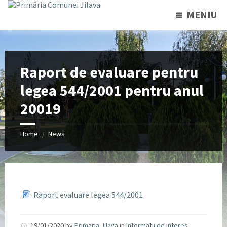
MENIU
Raport de evaluare pentru
legea 544/2001 pentru anul
20019
Home
News
/
Raport evaluare legea 544/2001
19/01/2020
by
Primaria Jilava
in
Informatii de interes