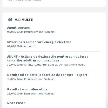
MAI MULTE
Anunt concurs
05/08/2026
in
Resurse umane / Achizitii
Intreruperi alimentare energie electrica
03/08/2026
in
Anunturi
ANUNȚ – Acțiune de dezinsecție pentru combaterea
țânțarilor adulți în comuna Jilava
30/07/2026
in
Anunturi
,
Anunturi publice
,
Compartiment Mediu
Rezultatul selectiei dosarelor de concurs – expert
30/07/2026
in
Resurse umane / Achizitii
Rezultat – consilier etica
28/07/2026
in
Resurse umane / Achizitii
MORE POSTS