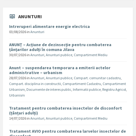
ANUNTURI
Intreruperi alimentare energie electrica
03/08/2026
in
Anunturi
ANUNȚ – Acțiune de dezinsecție pentru combaterea
țânțarilor adulți în comuna Jilava
30/07/2026
in
Anunturi
,
Anunturi publice
,
Compartiment Mediu
Anunt – suspendarea temporara a emiterii actelor
administrative – urbanism
28/07/2026
in
Anunturi
,
Anunturi publice
,
Compart. comunitar cadastru
,
Compart. disciplina in constructii
,
Compartiment Cadastru
,
Compartiment
Urbanism
,
Documente de interes public
,
Informatii publice
,
Registru Agricol
,
Urbanism
Tratament pentru combaterea insectelor de disconfort
(țânțari adulți)
14/07/2026
in
Anunturi
,
Anunturi publice
,
Compartiment Mediu
Tratament AVIO pentru combaterea larvelor insectelor de