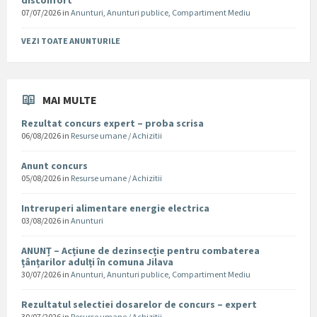
disconfort
07/07/2026
in
Anunturi
,
Anunturi publice
,
Compartiment Mediu
VEZI TOATE ANUNTURILE
MAI MULTE
Rezultat concurs expert – proba scrisa
06/08/2026
in
Resurse umane / Achizitii
Anunt concurs
05/08/2026
in
Resurse umane / Achizitii
Intreruperi alimentare energie electrica
03/08/2026
in
Anunturi
ANUNȚ – Acțiune de dezinsecție pentru combaterea
țânțarilor adulți în comuna Jilava
30/07/2026
in
Anunturi
,
Anunturi publice
,
Compartiment Mediu
Rezultatul selectiei dosarelor de concurs – expert
30/07/2026
in
Resurse umane / Achizitii