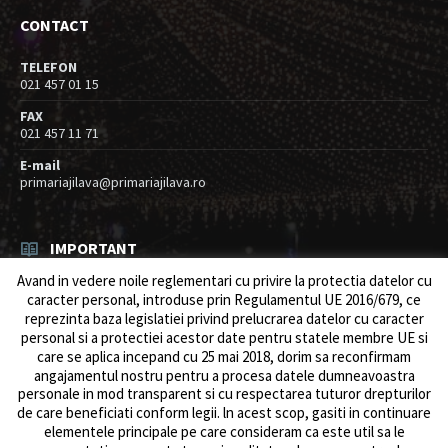
CONTACT
TELEFON
021 457 01 15
FAX
021 457 11 71
E-mail
primariajilava@primariajilava.ro
IMPORTANT
Avand in vedere noile reglementari cu privire la protectia datelor cu
Rezultat concurs expert – proba scrisa
caracter personal, introduse prin Regulamentul UE 2016/679, ce
06/08/2026
in
Resurse umane / Achizitii
reprezinta baza legislatiei privind prelucrarea datelor cu caracter
personal si a protectiei acestor date pentru statele membre UE si
Anunt concurs
care se aplica incepand cu 25 mai 2018, dorim sa reconfirmam
05/08/2026
in
Resurse umane / Achizitii
angajamentul nostru pentru a procesa datele dumneavoastra
personale in mod transparent si cu respectarea tuturor drepturilor
de care beneficiati conform legii. ln acest scop, gasiti in continuare
elementele principale pe care consideram ca este util sa le