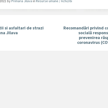
/2021
by
Primaria Jilava
in
Resurse umane / Achizitii
ii si asfaltari de strazi
Recomandări privind c
na Jilava
socială respons
prevenirea răs
coronavirus (CO