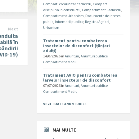
Compart. comunitar cadastru
,
Compart.
disciplina in constructii
,
Compartiment Cadastru
,
Compartiment Urbanism
,
Documente de interes
public
,
Informatii publice
,
Registru Agricol
,
Urbanism
Next
onduita
Tratament pentru combaterea
abilă în
insectelor de disconfort (țânțari
pândirii
adulți)
VID-19)
14/07/2026
in
Anunturi
,
Anunturi publice
,
Compartiment Mediu
Tratament AVIO pentru combaterea
larvelor insectelor de disconfort
07/07/2026
in
Anunturi
,
Anunturi publice
,
Compartiment Mediu
VEZI TOATE ANUNTURILE
MAI MULTE