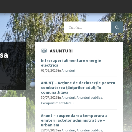
ANUNTURI
isa
Intreruperi alimentare energie
electrica
03/08/2026
in
Anunturi
ANUNȚ – Acțiune de dezinsecție pentru
combaterea țânțarilor adulți în
comuna Jilava
30/07/2026
in
Anunturi
,
Anunturi publice
,
Compartiment Mediu
Anunt – suspendarea temporara a
emiterii actelor administrative –
urbanism
28/07/2026
in
Anunturi
,
Anunturi publice
,