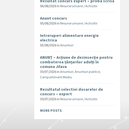
Rezultat concurs expert – proba scrisa
06/08/2026
in
Resurse umane / Achizitii
Anunt concurs
05/08/2026
in
Resurse umane / Achizitii
Intreruperi alimentare energie
electrica
03/08/2026
in
Anunturi
ANUNȚ – Acțiune de dezinsecție pentru
combaterea țânțarilor adulți în
comuna Jilava
30/07/2026
in
Anunturi
,
Anunturi publice
,
Compartiment Mediu
Rezultatul selectiei dosarelor de
concurs – expert
30/07/2026
in
Resurse umane / Achizitii
MORE POSTS