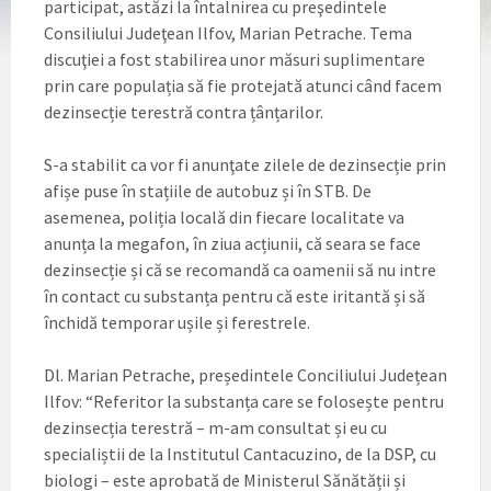
participat, astăzi la întalnirea cu preşedintele
Consiliului Judeţean Ilfov, Marian Petrache. Tema
discuţiei a fost stabilirea unor măsuri suplimentare
prin care populația să fie protejată atunci când facem
dezinsecție terestră contra țânțarilor.
S-a stabilit ca vor fi anunţate zilele de dezinsecție prin
afișe puse în stațiile de autobuz și în STB. De
asemenea, poliția locală din fiecare localitate va
anunța la megafon, în ziua acțiunii, că seara se face
dezinsecție și că se recomandă ca oamenii să nu intre
în contact cu substanța pentru că este iritantă și să
închidă temporar ușile și ferestrele.
Dl. Marian Petrache, președintele Conciliului Județean
Ilfov: “Referitor la substanța care se folosește pentru
dezinsecția terestră – m-am consultat și eu cu
specialiștii de la Institutul Cantacuzino, de la DSP, cu
biologi – este aprobată de Ministerul Sănătății și