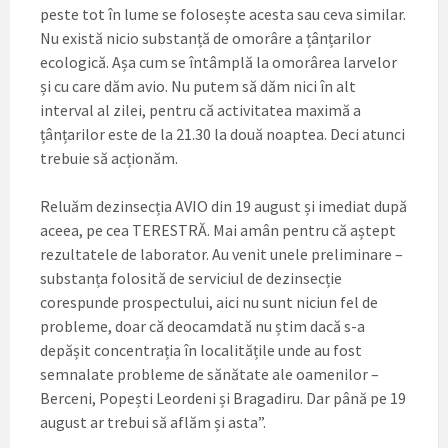
peste tot în lume se folosește acesta sau ceva similar.
Nu există nicio substanță de omorâre a țânțarilor
ecologică. Așa cum se întâmplă la omorârea larvelor
și cu care dăm avio. Nu putem să dăm nici în alt
interval al zilei, pentru că activitatea maximă a
țânțarilor este de la 21.30 la două noaptea. Deci atunci
trebuie să acționăm.
Reluăm dezinsecția AVIO din 19 august și imediat după
aceea, pe cea TERESTRĂ. Mai amân pentru că aștept
rezultatele de laborator. Au venit unele preliminare –
substanța folosită de serviciul de dezinsecție
corespunde prospectului, aici nu sunt niciun fel de
probleme, doar că deocamdată nu știm dacă s-a
depășit concentrația în localitățile unde au fost
semnalate probleme de sănătate ale oamenilor –
Berceni, Popești Leordeni și Bragadiru. Dar până pe 19
august ar trebui să aflăm și asta”.