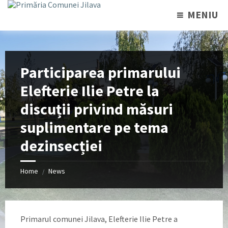
MENIU
Participarea primarului
Elefterie Ilie Petre la
discuții privind măsuri
suplimentare pe tema
dezinsecției
Home
News
/
Primarul comunei Jilava, Elefterie Ilie Petre a