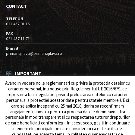
CONTACT
TELEFON
021 457 01 15
FAX
021 457 11 71
E-mail
primariajilava@primariajilava.ro
IMPORTANT
Avand in vedere noile reglementari cu privire la protectia datelor cu
Rezultat concurs expert – proba scrisa
caracter personal, introduse prin Regulamentul UE 2016/679, ce
06/08/2026
in
Resurse umane / Achizitii
reprezinta baza legislatiei privind prelucrarea datelor cu caracter
personal si a protectiei acestor date pentru statele membre UE si
Anunt concurs
care se aplica incepand cu 25 mai 2018, dorim sa reconfirmam
05/08/2026
in
Resurse umane / Achizitii
angajamentul nostru pentru a procesa datele dumneavoastra
personale in mod transparent si cu respectarea tuturor drepturilor
de care beneficiati conform legii. ln acest scop, gasiti in continuare
elementele principale pe care consideram ca este util sa le
cunoasteti pe aceasta tema, in calitatea dumneavoastra de