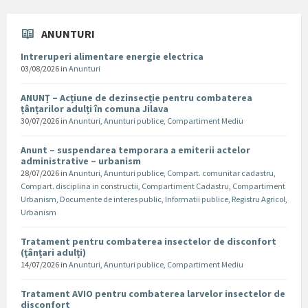
ANUNTURI
Intreruperi alimentare energie electrica
03/08/2026
in
Anunturi
ANUNȚ – Acțiune de dezinsecție pentru combaterea
țânțarilor adulți în comuna Jilava
30/07/2026
in
Anunturi
,
Anunturi publice
,
Compartiment Mediu
Anunt – suspendarea temporara a emiterii actelor
administrative – urbanism
28/07/2026
in
Anunturi
,
Anunturi publice
,
Compart. comunitar cadastru
,
Compart. disciplina in constructii
,
Compartiment Cadastru
,
Compartiment
Urbanism
,
Documente de interes public
,
Informatii publice
,
Registru Agricol
,
Urbanism
Tratament pentru combaterea insectelor de disconfort
(țânțari adulți)
14/07/2026
in
Anunturi
,
Anunturi publice
,
Compartiment Mediu
Tratament AVIO pentru combaterea larvelor insectelor de
disconfort