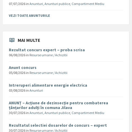
07/07/2026
in
Anunturi
,
Anunturi publice
,
Compartiment Mediu
VEZI TOATE ANUNTURILE
MAI MULTE
Rezultat concurs expert – proba scrisa
06/08/2026
in
Resurse umane / Achizitii
Anunt concurs
05/08/2026
in
Resurse umane / Achizitii
Intreruperi alimentare energie electrica
03/08/2026
in
Anunturi
ANUNȚ – Acțiune de dezinsecție pentru combaterea
țânțarilor adulți în comuna Jilava
30/07/2026
in
Anunturi
,
Anunturi publice
,
Compartiment Mediu
Rezultatul selectiei dosarelor de concurs – expert
30/07/2026
in
Resurse umane / Achizitii