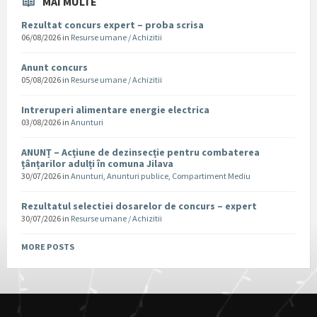
MAI MULTE
Rezultat concurs expert – proba scrisa
06/08/2026
in
Resurse umane / Achizitii
Anunt concurs
05/08/2026
in
Resurse umane / Achizitii
Intreruperi alimentare energie electrica
03/08/2026
in
Anunturi
ANUNȚ – Acțiune de dezinsecție pentru combaterea
țânțarilor adulți în comuna Jilava
30/07/2026
in
Anunturi
,
Anunturi publice
,
Compartiment Mediu
Rezultatul selectiei dosarelor de concurs – expert
30/07/2026
in
Resurse umane / Achizitii
MORE POSTS