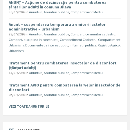
ANUNȚ – Acțiune de dezinsecție pentru combaterea
țânțarilor adulți în comuna Jilava
30/07/2026
in
Anunturi
,
Anunturi publice
,
Compartiment Mediu
Anunt – suspendarea temporara a emiterii actelor
administrative – urbanism
28/07/2026
in
Anunturi
,
Anunturi publice
,
Compart. comunitar cadastru
,
Compart. disciplina in constructii
,
Compartiment Cadastru
,
Compartiment
Urbanism
,
Documente de interes public
,
Informatii publice
,
Registru Agricol
,
Urbanism
Tratament pentru combaterea insectelor de disconfort
(țânțari adulți)
14/07/2026
in
Anunturi
,
Anunturi publice
,
Compartiment Mediu
Tratament AVIO pentru combaterea larvelor insectelor de
disconfort
07/07/2026
in
Anunturi
,
Anunturi publice
,
Compartiment Mediu
VEZI TOATE ANUNTURILE