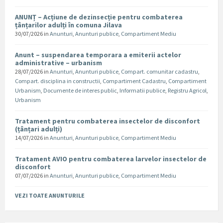
ANUNȚ – Acțiune de dezinsecție pentru combaterea
țânțarilor adulți în comuna Jilava
30/07/2026
in
Anunturi
,
Anunturi publice
,
Compartiment Mediu
Anunt – suspendarea temporara a emiterii actelor
administrative – urbanism
28/07/2026
in
Anunturi
,
Anunturi publice
,
Compart. comunitar cadastru
,
Compart. disciplina in constructii
,
Compartiment Cadastru
,
Compartiment
Urbanism
,
Documente de interes public
,
Informatii publice
,
Registru Agricol
,
Urbanism
Tratament pentru combaterea insectelor de disconfort
(țânțari adulți)
14/07/2026
in
Anunturi
,
Anunturi publice
,
Compartiment Mediu
Tratament AVIO pentru combaterea larvelor insectelor de
disconfort
07/07/2026
in
Anunturi
,
Anunturi publice
,
Compartiment Mediu
VEZI TOATE ANUNTURILE