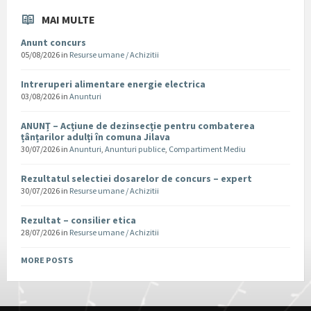
MAI MULTE
Anunt concurs
05/08/2026
in
Resurse umane / Achizitii
Intreruperi alimentare energie electrica
03/08/2026
in
Anunturi
ANUNȚ – Acțiune de dezinsecție pentru combaterea
țânțarilor adulți în comuna Jilava
30/07/2026
in
Anunturi
,
Anunturi publice
,
Compartiment Mediu
Rezultatul selectiei dosarelor de concurs – expert
30/07/2026
in
Resurse umane / Achizitii
Rezultat – consilier etica
28/07/2026
in
Resurse umane / Achizitii
MORE POSTS