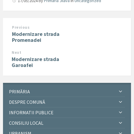
17/05/2024
by
Primaria Jilava
in
Uncategorized
Previous
Modernizare strada
Promenadei
Next
Modernizare strada
Garoafei
PRIMĂRIA
DESPRE COMUNĂ
INFORMATII PUBLICE
CONSILIU LOCAL
URBANISM