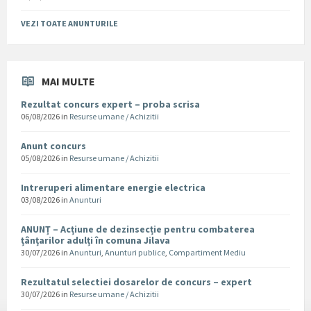
VEZI TOATE ANUNTURILE
MAI MULTE
Rezultat concurs expert – proba scrisa
06/08/2026
in
Resurse umane / Achizitii
Anunt concurs
05/08/2026
in
Resurse umane / Achizitii
Intreruperi alimentare energie electrica
03/08/2026
in
Anunturi
ANUNȚ – Acțiune de dezinsecție pentru combaterea
țânțarilor adulți în comuna Jilava
30/07/2026
in
Anunturi
,
Anunturi publice
,
Compartiment Mediu
Rezultatul selectiei dosarelor de concurs – expert
30/07/2026
in
Resurse umane / Achizitii