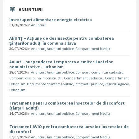
ANUNTURI
Intreruperi alimentare energie electrica
03/08/2026
in
Anunturi
ANUNȚ – Acțiune de dezinsecție pentru combaterea
țânțarilor adulți în comuna Jilava
30/07/2026
in
Anunturi
,
Anunturi publice
,
Compartiment Mediu
Anunt – suspendarea temporara a emiterii actelor
administrative – urbanism
28/07/2026
in
Anunturi
,
Anunturi publice
,
Compart. comunitar cadastru
,
Compart. disciplina in constructii
,
Compartiment Cadastru
,
Compartiment
Urbanism
,
Documente de interes public
,
Informatii publice
,
Registru Agricol
,
Urbanism
Tratament pentru combaterea insectelor de disconfort
(țânțari adulți)
14/07/2026
in
Anunturi
,
Anunturi publice
,
Compartiment Mediu
Tratament AVIO pentru combaterea larvelor insectelor de
disconfort
07/07/2026
in
Anunturi
,
Anunturi publice
,
Compartiment Mediu