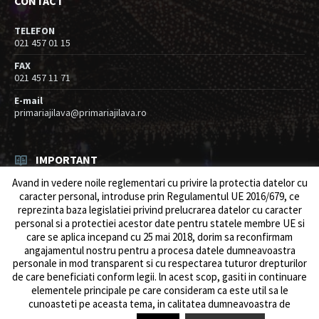
CONTACT
TELEFON
021 457 01 15
FAX
021 457 11 71
E-mail
primariajilava@primariajilava.ro
IMPORTANT
Avand in vedere noile reglementari cu privire la protectia datelor cu
Rezultat concurs expert – proba scrisa
caracter personal, introduse prin Regulamentul UE 2016/679, ce
06/08/2026
in
Resurse umane / Achizitii
reprezinta baza legislatiei privind prelucrarea datelor cu caracter
personal si a protectiei acestor date pentru statele membre UE si
Anunt concurs
care se aplica incepand cu 25 mai 2018, dorim sa reconfirmam
05/08/2026
in
Resurse umane / Achizitii
angajamentul nostru pentru a procesa datele dumneavoastra
personale in mod transparent si cu respectarea tuturor drepturilor
de care beneficiati conform legii. ln acest scop, gasiti in continuare
elementele principale pe care consideram ca este util sa le
cunoasteti pe aceasta tema, in calitatea dumneavoastra de
© 2026 Primăria Comunei Jilava. Dev by
ows.ro