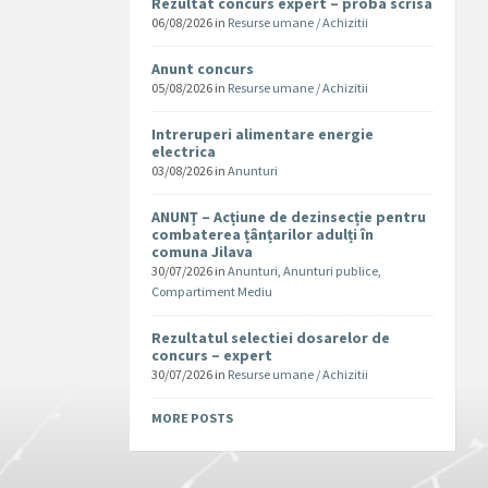
Rezultat concurs expert – proba scrisa
06/08/2026
in
Resurse umane / Achizitii
Anunt concurs
05/08/2026
in
Resurse umane / Achizitii
Intreruperi alimentare energie
electrica
03/08/2026
in
Anunturi
ANUNȚ – Acțiune de dezinsecție pentru
combaterea țânțarilor adulți în
comuna Jilava
30/07/2026
in
Anunturi
,
Anunturi publice
,
Compartiment Mediu
Rezultatul selectiei dosarelor de
concurs – expert
30/07/2026
in
Resurse umane / Achizitii
MORE POSTS