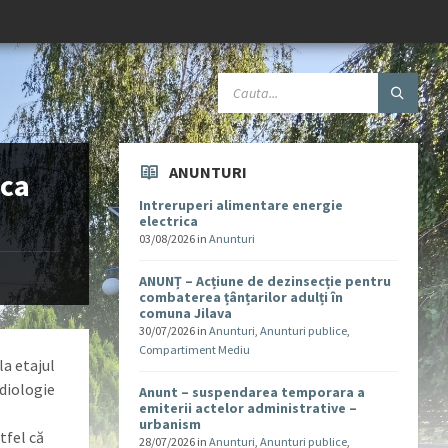
ANUNTURI
ica
Intreruperi alimentare energie
electrica
03/08/2026
in
Anunturi
ANUNȚ – Acțiune de dezinsecție pentru
combaterea țânțarilor adulți în
comuna Jilava
30/07/2026
in
Anunturi
,
Anunturi publice
,
Compartiment Mediu
la etajul
rdiologie
Anunt – suspendarea temporara a
emiterii actelor administrative –
urbanism
tfel că
28/07/2026
in
Anunturi
,
Anunturi publice
,