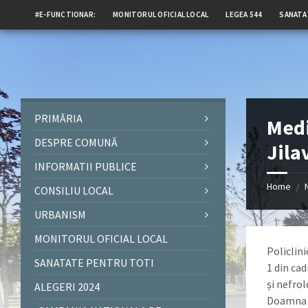
#E-FUNCTIONAR:
MONITORUL OFICIAL LOCAL
LEGEA 544
SANATA
PRIMĂRIA
Medi
DESPRE COMUNĂ
Jila
INFORMATII PUBLICE
Home
/
CONSILIU LOCAL
URBANISM
MONITORUL OFICIAL LOCAL
Policlini
SANATATE PENTRU TOTI
1 din cad
și nefrol
ALEGERI 2024
Doamna d