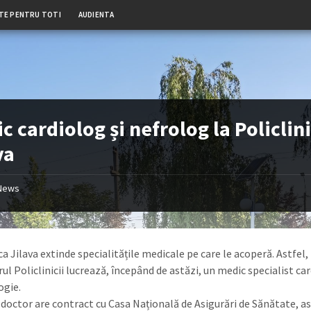
TE PENTRU TOTI
AUDIENTA
c cardiolog și nefrolog la Policlin
va
News
ca Jilava extinde specialitățile medicale pe care le acoperă. Astfel, 
rul Policlinicii lucrează, începând de astăzi, un medic specialist ca
ogie.
octor are contract cu Casa Națională de Asigurări de Sănătate, as