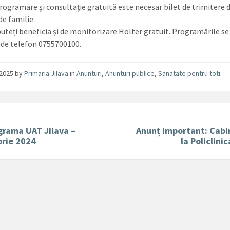
rogramare și consultație gratuită este necesar bilet de trimitere d
de familie.
puteți beneficia și de monitorizare Holter gratuit. Programările se 
de telefon 0755700100.
/2025
by
Primaria Jilava
in
Anunturi
,
Anunturi publice
,
Sanatate pentru toti
grama UAT Jilava –
Anunț important: Cabi
rie 2024
la Policlinic