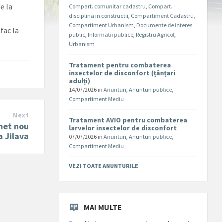
e la
Compart. comunitar cadastru
,
Compart.
disciplina in constructii
,
Compartiment Cadastru
,
Compartiment Urbanism
,
Documente de interes
fac la
public
,
Informatii publice
,
Registru Agricol
,
Urbanism
Tratament pentru combaterea
insectelor de disconfort (țânțari
adulți)
14/07/2026
in
Anunturi
,
Anunturi publice
,
Compartiment Mediu
Next
Tratament AVIO pentru combaterea
net nou
larvelor insectelor de disconfort
a Jilava
07/07/2026
in
Anunturi
,
Anunturi publice
,
Compartiment Mediu
VEZI TOATE ANUNTURILE
MAI MULTE