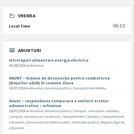
VREMEA
06:10
Local Time
ANUNTURI
Intreruperi alimentare energie electrica
03/08/2026
in
Anunturi
ANUNȚ – Acțiune de dezinsecție pentru combaterea
țânțarilor adulți în comuna Jilava
30/07/2026
in
Anunturi
,
Anunturi publice
,
Compartiment Mediu
Anunt – suspendarea temporara a emiterii actelor
administrative – urbanism
28/07/2026
in
Anunturi
,
Anunturi publice
,
Compart. comunitar cadastru
,
Compart. disciplina in constructii
,
Compartiment Cadastru
,
Compartiment
Urbanism
,
Documente de interes public
,
Informatii publice
,
Registru Agricol
,
Urbanism