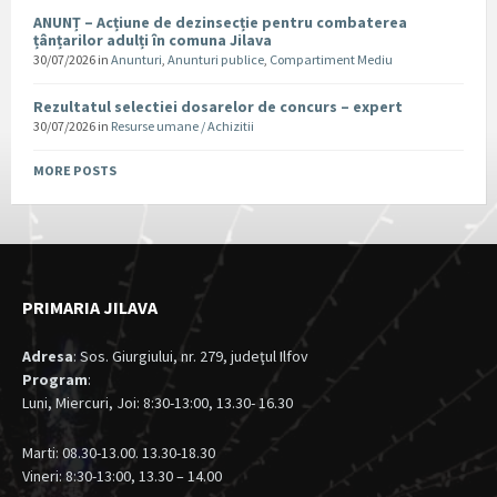
ANUNȚ – Acțiune de dezinsecție pentru combaterea
țânțarilor adulți în comuna Jilava
30/07/2026
in
Anunturi
,
Anunturi publice
,
Compartiment Mediu
Rezultatul selectiei dosarelor de concurs – expert
30/07/2026
in
Resurse umane / Achizitii
MORE POSTS
PRIMARIA JILAVA
Adresa
: Sos. Giurgiului, nr. 279, judeţul Ilfov
Program
:
Luni, Miercuri, Joi: 8:30-13:00, 13.30- 16.30
Marti: 08.30-13.00. 13.30-18.30
Vineri: 8:30-13:00, 13.30 – 14.00