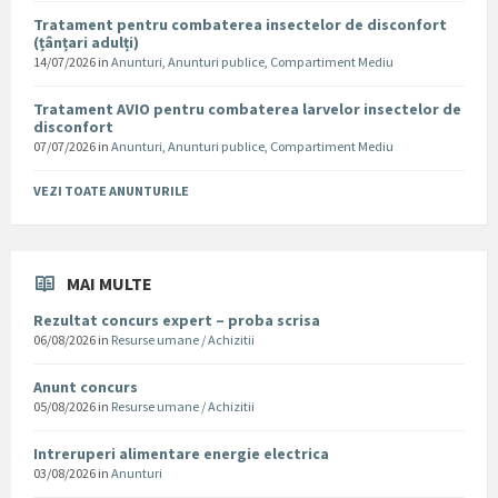
Tratament pentru combaterea insectelor de disconfort
(țânțari adulți)
14/07/2026
in
Anunturi
,
Anunturi publice
,
Compartiment Mediu
Tratament AVIO pentru combaterea larvelor insectelor de
disconfort
07/07/2026
in
Anunturi
,
Anunturi publice
,
Compartiment Mediu
VEZI TOATE ANUNTURILE
MAI MULTE
Rezultat concurs expert – proba scrisa
06/08/2026
in
Resurse umane / Achizitii
Anunt concurs
05/08/2026
in
Resurse umane / Achizitii
Intreruperi alimentare energie electrica
03/08/2026
in
Anunturi