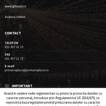
www.ghiseul.ro
Avansis Online
CONTACT
TELEFON
021 457 01 15
FAX
021 457 11 71
E-mail
primariajilava@primariajilava.ro
IMPORTANT
Avand in vedere noile reglementari cu privire la protectia datelor cu
Rezultat concurs expert – proba scrisa
caracter personal, introduse prin Regulamentul UE 2016/679, ce
06/08/2026
in
Resurse umane / Achizitii
reprezinta baza legislatiei privind prelucrarea datelor cu caracter