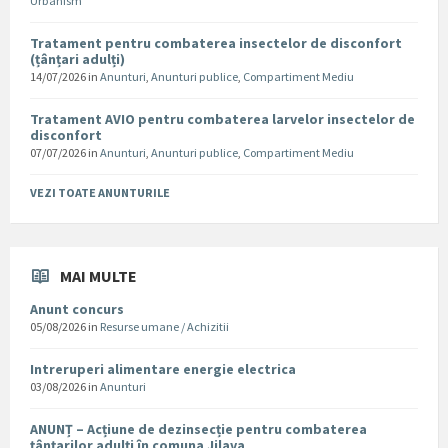
Urbanism
Tratament pentru combaterea insectelor de disconfort
(țânțari adulți)
14/07/2026
in
Anunturi
,
Anunturi publice
,
Compartiment Mediu
Tratament AVIO pentru combaterea larvelor insectelor de
disconfort
07/07/2026
in
Anunturi
,
Anunturi publice
,
Compartiment Mediu
VEZI TOATE ANUNTURILE
MAI MULTE
Anunt concurs
05/08/2026
in
Resurse umane / Achizitii
Intreruperi alimentare energie electrica
03/08/2026
in
Anunturi
ANUNȚ – Acțiune de dezinsecție pentru combaterea
țânțarilor adulți în comuna Jilava