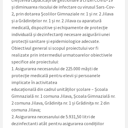
creșterea capacității de gestionare a crizei COVID-19
și diminuarea riscului de infectare cu virusul Sars-Cov-
2, prin dotarea Școlilor Gimnaziale nr. 1 și nr. 2 Jilava
și a Grădinițelor nr. 1 și nr. 2 Jilava cu aparatură
medicală, dispozitive și echipamente de protecție
individuală și dezinfectanți necesare asigurării unei
protecții sanitare și epidemiologice adecvate.
Obiectivul general si scopul proiectului vor fi
realizate prin intermediul urmatoarelor obiectivele
specifice ale proiectului:
1. Asigurarea necesarului de 225.000 măști de
protecție medicală pentru elevii și persoanele
implicate în activitatea
educațională din cadrul unităților școlare – Școala
Gimnazială nr. 1 comuna Jilava, Școala Gimnazială nr.
2 comuna Jilava, Grădinița nr. 1 și Grădinița nr. 2 din
comuna Jilava;
2. Asigurarea necesarului de 5.931,50 litri de
dezinfectanti atât pentru asigurarea condițiilor