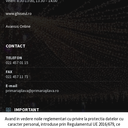
Vineri: 8:30-13:00, 13.30 – 14.00
www.ghiseul.ro
Avansis Online
CONTACT
TELEFON
021 457 01 15
FAX
021 457 11 71
E-mail
primariajilava@primariajilava.ro
IMPORTANT
Avand in vedere noile reglementari cu privire la protectia datelor cu
Anunt concurs
caracter personal, introduse prin Regulamentul UE 2016/679, ce
05/08/2026
in
Resurse umane / Achizitii