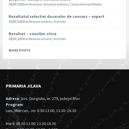
30/07/2026
in
Anunturi
,
Anunturi publice
,
Compartiment Mediu
Rezultatul selectiei dosarelor de concurs – expert
30/07/2026
in
Resurse umane / Achizitii
Rezultat – consilier etica
28/07/2026
in
Resurse umane / Achizitii
MORE POSTS
PRIMARIA JILAVA
Adresa
: Sos. Giurgiului, nr. 279, judeţul Ilfov
Program
:
Luni, Miercuri, Joi: 8:30-13:00, 13.30- 16.30
Marti: 08.30-13.00. 13.30-18.30