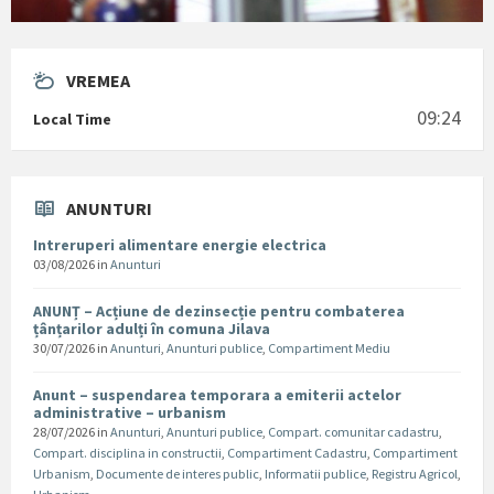
VREMEA
09:24
Local Time
ANUNTURI
Intreruperi alimentare energie electrica
03/08/2026
in
Anunturi
ANUNȚ – Acțiune de dezinsecție pentru combaterea
țânțarilor adulți în comuna Jilava
30/07/2026
in
Anunturi
,
Anunturi publice
,
Compartiment Mediu
Anunt – suspendarea temporara a emiterii actelor
administrative – urbanism
28/07/2026
in
Anunturi
,
Anunturi publice
,
Compart. comunitar cadastru
,
Compart. disciplina in constructii
,
Compartiment Cadastru
,
Compartiment
Urbanism
,
Documente de interes public
,
Informatii publice
,
Registru Agricol
,