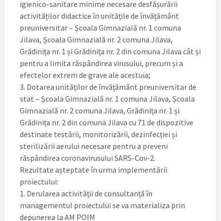
igienico-sanitare minime necesare desfășurării
activităților didactice în unitățile de învățământ
preuniversitar – Școala Gimnazială nr. 1 comuna
Jilava, Școala Gimnazială nr. 2 comuna Jilava,
Grădinița nr. 1 și Grădinița nr. 2 din comuna Jilava cât și
pentru a limita răspândirea virusului, precum și a
efectelor extrem de grave ale acestuia;
3. Dotarea unităților de învățământ preuniversitar de
stat – Școala Gimnazială nr. 1 comuna Jilava, Școala
Gimnazială nr. 2 comuna Jilava, Grădinița nr. 1 și
Grădinița nr. 2 din comuna Jilava cu 71 de dispozitive
destinate testării, monitorizării, dezinfecției și
sterilizării aerului necesare pentru a preveni
răspândirea coronavirusului SARS-Cov-2.
Rezultate așteptate în urma implementării
proiectului:
1. Derularea activității de consultanță în
managementul proiectului se va materializa prin
depunerea la AM POIM