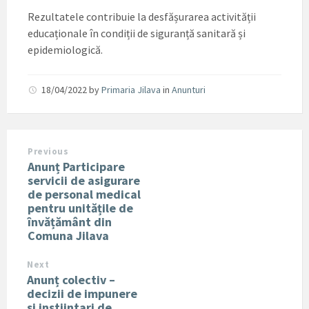
Rezultatele contribuie la desfășurarea activității
educaționale în condiții de siguranță sanitară și
epidemiologică.
18/04/2022
by
Primaria Jilava
in
Anunturi
Previous
Anunț Participare
servicii de asigurare
de personal medical
pentru unitățile de
învățământ din
Comuna Jilava
Next
Anunț colectiv –
decizii de impunere
si instiintari de