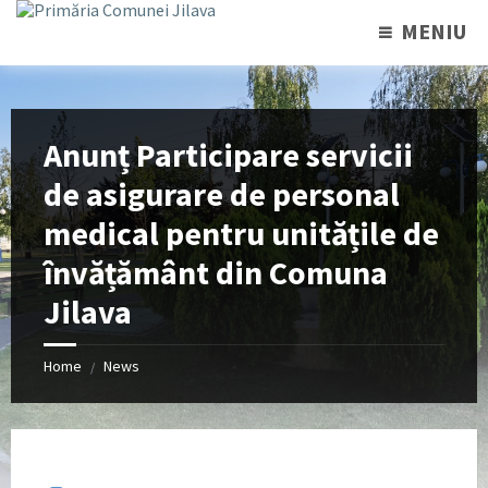
MENIU
Anunț Participare servicii
de asigurare de personal
medical pentru unitățile de
învățământ din Comuna
Jilava
Home
News
/