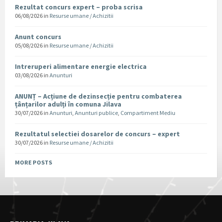
Rezultat concurs expert – proba scrisa
06/08/2026
in
Resurse umane / Achizitii
Anunt concurs
05/08/2026
in
Resurse umane / Achizitii
Intreruperi alimentare energie electrica
03/08/2026
in
Anunturi
ANUNȚ – Acțiune de dezinsecție pentru combaterea
țânțarilor adulți în comuna Jilava
30/07/2026
in
Anunturi
,
Anunturi publice
,
Compartiment Mediu
Rezultatul selectiei dosarelor de concurs – expert
30/07/2026
in
Resurse umane / Achizitii
MORE POSTS