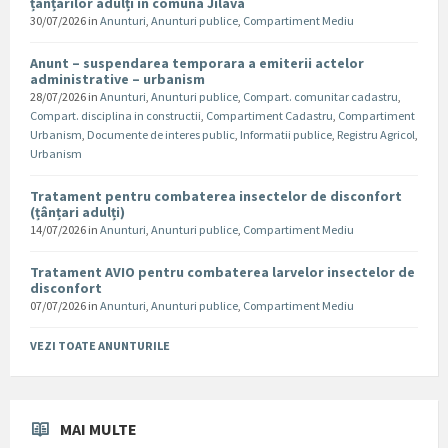
țânțarilor adulți în comuna Jilava
30/07/2026
in
Anunturi
,
Anunturi publice
,
Compartiment Mediu
Anunt – suspendarea temporara a emiterii actelor
administrative – urbanism
28/07/2026
in
Anunturi
,
Anunturi publice
,
Compart. comunitar cadastru
,
Compart. disciplina in constructii
,
Compartiment Cadastru
,
Compartiment
Urbanism
,
Documente de interes public
,
Informatii publice
,
Registru Agricol
,
Urbanism
Tratament pentru combaterea insectelor de disconfort
(țânțari adulți)
14/07/2026
in
Anunturi
,
Anunturi publice
,
Compartiment Mediu
Tratament AVIO pentru combaterea larvelor insectelor de
disconfort
07/07/2026
in
Anunturi
,
Anunturi publice
,
Compartiment Mediu
VEZI TOATE ANUNTURILE
MAI MULTE