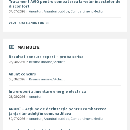
Tratament AVIO pentru combaterea larvelor insectelor de
disconfort
07/07/2026
in
Anunturi
,
Anunturi publice
,
Compartiment Mediu
VEZI TOATE ANUNTURILE
MAI MULTE
Rezultat concurs expert – proba scrisa
06/08/2026
in
Resurse umane / Achizitii
Anunt concurs
05/08/2026
in
Resurse umane / Achizitii
Intreruperi alimentare energie electrica
03/08/2026
in
Anunturi
ANUNȚ – Acțiune de dezinsecție pentru combaterea
țânțarilor adulți în comuna Jilava
30/07/2026
in
Anunturi
,
Anunturi publice
,
Compartiment Mediu