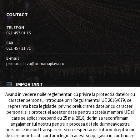
CONTACT
TELEFON
021 457 01 15
FAX
021 457 11 71
E-mail
primariajilava@primariajilava.ro
IMPORTANT
Avand in vedere noile reglementari cu privire la protectia datelor cu
Rezultat concurs expert – proba scrisa
caracter personal, introduse prin Regulamentul UE 2016/679, ce
06/08/2026
in
Resurse umane / Achizitii
reprezinta baza legislatiei privind prelucrarea datelor cu caracter
personal si a protectiei acestor date pentru statele membre UE si
Anunt concurs
care se aplica incepand cu 25 mai 2018, dorim sa reconfirmam
05/08/2026
in
Resurse umane / Achizitii
angajamentul nostru pentru a procesa datele dumneavoastra
personale in mod transparent si cu respectarea tuturor drepturilor
de care beneficiati conform legii. ln acest scop, gasiti in continuare