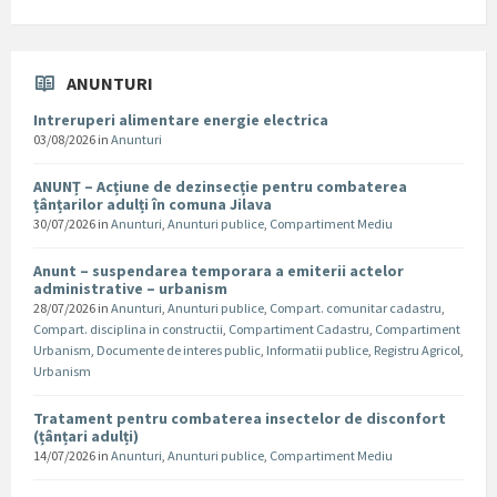
ANUNTURI
Intreruperi alimentare energie electrica
03/08/2026
in
Anunturi
ANUNȚ – Acțiune de dezinsecție pentru combaterea
țânțarilor adulți în comuna Jilava
30/07/2026
in
Anunturi
,
Anunturi publice
,
Compartiment Mediu
Anunt – suspendarea temporara a emiterii actelor
administrative – urbanism
28/07/2026
in
Anunturi
,
Anunturi publice
,
Compart. comunitar cadastru
,
Compart. disciplina in constructii
,
Compartiment Cadastru
,
Compartiment
Urbanism
,
Documente de interes public
,
Informatii publice
,
Registru Agricol
,
Urbanism
Tratament pentru combaterea insectelor de disconfort
(țânțari adulți)
14/07/2026
in
Anunturi
,
Anunturi publice
,
Compartiment Mediu