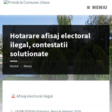
MENIU
Hotarare afisaj electoral
ilegal, contestatii
solutionate
Home
News
/
Afisaj electoral ilegal
18/09/2020
by
Primaria Jilava
in
Alegeri 2020