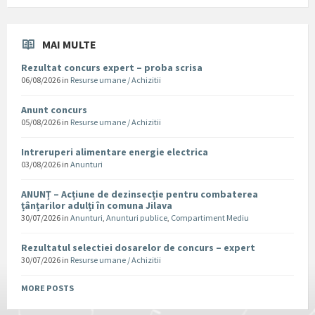
MAI MULTE
Rezultat concurs expert – proba scrisa
06/08/2026
in
Resurse umane / Achizitii
Anunt concurs
05/08/2026
in
Resurse umane / Achizitii
Intreruperi alimentare energie electrica
03/08/2026
in
Anunturi
ANUNȚ – Acțiune de dezinsecție pentru combaterea
țânțarilor adulți în comuna Jilava
30/07/2026
in
Anunturi
,
Anunturi publice
,
Compartiment Mediu
Rezultatul selectiei dosarelor de concurs – expert
30/07/2026
in
Resurse umane / Achizitii
MORE POSTS