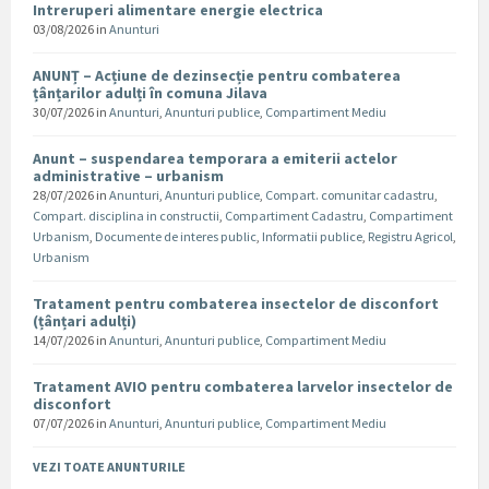
Intreruperi alimentare energie electrica
03/08/2026
in
Anunturi
ANUNȚ – Acțiune de dezinsecție pentru combaterea
țânțarilor adulți în comuna Jilava
30/07/2026
in
Anunturi
,
Anunturi publice
,
Compartiment Mediu
Anunt – suspendarea temporara a emiterii actelor
administrative – urbanism
28/07/2026
in
Anunturi
,
Anunturi publice
,
Compart. comunitar cadastru
,
Compart. disciplina in constructii
,
Compartiment Cadastru
,
Compartiment
Urbanism
,
Documente de interes public
,
Informatii publice
,
Registru Agricol
,
Urbanism
Tratament pentru combaterea insectelor de disconfort
(țânțari adulți)
14/07/2026
in
Anunturi
,
Anunturi publice
,
Compartiment Mediu
Tratament AVIO pentru combaterea larvelor insectelor de
disconfort
07/07/2026
in
Anunturi
,
Anunturi publice
,
Compartiment Mediu
VEZI TOATE ANUNTURILE