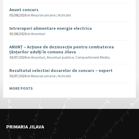
Anunt concurs
05/08/2026
in
Resurse umane / Achizitii
Intreruperi alimentare energie electrica
03/08/2026
in
Anunturi
ANUNȚ – Acțiune de dezinsecție pentru combaterea
țânțarilor adulți în comuna Jilava
30/07/2026
in
Anunturi
,
Anunturi publice
,
Compartiment Mediu
Rezultatul selectiei dosarelor de concurs – expert
30/07/2026
in
Resurse umane / Achizitii
MORE POSTS
PRIMARIA JILAVA