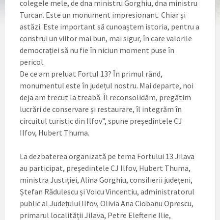
colegele mele, de dna ministru Gorghiu, dna ministru
Turcan. Este un monument impresionant. Chiar și
astăzi. Este important să cunoaștem istoria, pentru a
construi un viitor mai bun, mai sigur, în care valorile
democrației să nu fie în niciun moment puse în
pericol.
De ce am preluat Fortul 13? În primul rând,
monumentul este în județul nostru. Mai departe, noi
deja am trecut la treabă. Îl reconsolidăm, pregătim
lucrări de conservare și restaurare, îl integrăm în
circuitul turistic din Ilfov”, spune președintele CJ
Ilfov, Hubert Thuma.
La dezbaterea organizată pe tema Fortului 13 Jilava
au participat, președintele CJ Ilfov, Hubert Thuma,
ministra Justiției, Alina Gorghiu, consilierii județeni,
Ștefan Rădulescu și Voicu Vincentiu, administratorul
public al Județului Ilfov, Olivia Ana Ciobanu Oprescu,
primarul localității Jilava, Petre Elefterie Ilie,