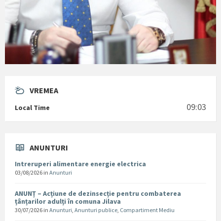
VREMEA
09:03
Local Time
ANUNTURI
Intreruperi alimentare energie electrica
03/08/2026
in
Anunturi
ANUNȚ – Acțiune de dezinsecție pentru combaterea
țânțarilor adulți în comuna Jilava
30/07/2026
in
Anunturi
,
Anunturi publice
,
Compartiment Mediu