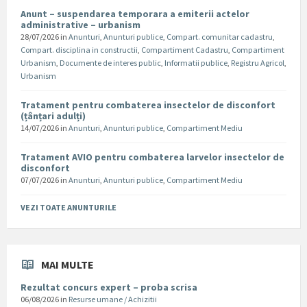
Anunt – suspendarea temporara a emiterii actelor
administrative – urbanism
28/07/2026
in
Anunturi
,
Anunturi publice
,
Compart. comunitar cadastru
,
Compart. disciplina in constructii
,
Compartiment Cadastru
,
Compartiment
Urbanism
,
Documente de interes public
,
Informatii publice
,
Registru Agricol
,
Urbanism
Tratament pentru combaterea insectelor de disconfort
(țânțari adulți)
14/07/2026
in
Anunturi
,
Anunturi publice
,
Compartiment Mediu
Tratament AVIO pentru combaterea larvelor insectelor de
disconfort
07/07/2026
in
Anunturi
,
Anunturi publice
,
Compartiment Mediu
VEZI TOATE ANUNTURILE
MAI MULTE
Rezultat concurs expert – proba scrisa
06/08/2026
in
Resurse umane / Achizitii