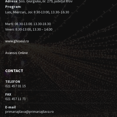
Adresa
: Sos. Giurgiului, nr. 279, judeţul Ilfov
Program
:
Luni, Miercuri, Joi: 8:30-13:00, 13.30- 16.30
Marti: 08.30-13.00. 13.30-18.30
Vineri: 8:30-13:00, 13.30 – 14.00
www.ghiseul.ro
Avansis Online
CONTACT
TELEFON
021 457 01 15
FAX
021 457 11 71
E-mail
primariajilava@primariajilava.ro