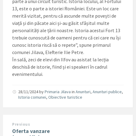
parte a unui circuit turistic. Istoria locului, al Fortului
13, este o parte a istoriei României. Este un loc care
merită vizitat, pentru că ascunde multe povești de
viață și din păcate aici și-au găsit sfâșitul multe
personalități ale țării noastre. Istoria acestui Fort 13
trebuie cunoscută de oameni pentru că cei care nu își
cunosc istoria riscă să o repete”, spune primarul
comunei Jilava, Elefterie Ilie Petre.
În sală, zeci de elevi din Ilfov au asistat la lecția
deschisă de istorie, fiind și ei speakeri în cadrul
evenimentului.
28/11/2024
by
Primaria Jilava
in
Anunturi
,
Anunturi publice
,
Istoria comunei
,
Obiective turistice
Previous
Oferta vanzare