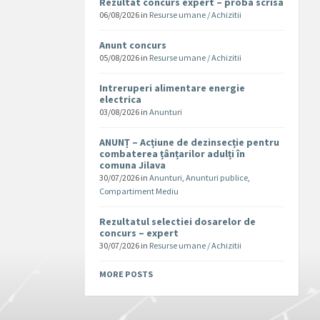
Rezultat concurs expert – proba scrisa
06/08/2026
in
Resurse umane / Achizitii
Anunt concurs
05/08/2026
in
Resurse umane / Achizitii
Intreruperi alimentare energie
electrica
03/08/2026
in
Anunturi
ANUNȚ – Acțiune de dezinsecție pentru
combaterea țânțarilor adulți în
comuna Jilava
30/07/2026
in
Anunturi
,
Anunturi publice
,
Compartiment Mediu
Rezultatul selectiei dosarelor de
concurs – expert
30/07/2026
in
Resurse umane / Achizitii
MORE POSTS