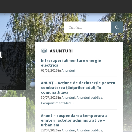
ANUNTURI
l
Intreruperi alimentare energie
electrica
03/08/2026
in
Anunturi
ANUNȚ – Acțiune de dezinsecție pentru
combaterea țânțarilor adulți în
comuna Jilava
30/07/2026
in
Anunturi
,
Anunturi publice
,
Compartiment Mediu
Anunt – suspendarea temporara a
emiterii actelor administrative –
urbanism
28/07/2026
in
Anunturi
,
Anunturi publice
,