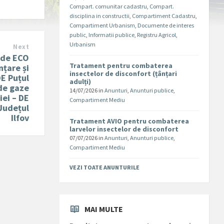
Compart. comunitar cadastru
,
Compart.
disciplina in constructii
,
Compartiment Cadastru
,
Compartiment Urbanism
,
Documente de interes
public
,
Informatii publice
,
Registru Agricol
,
Urbanism
Next
 de ECO
Tratament pentru combaterea
nțare și
insectelor de disconfort (țânțari
E Puțul
adulți)
de gaze
14/07/2026
in
Anunturi
,
Anunturi publice
,
iei – DE
Compartiment Mediu
Județul
Ilfov
Tratament AVIO pentru combaterea
larvelor insectelor de disconfort
07/07/2026
in
Anunturi
,
Anunturi publice
,
Compartiment Mediu
VEZI TOATE ANUNTURILE
MAI MULTE