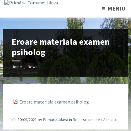
MENIU
Eroare materiala examen
psiholog
Home
News
/
Eroare materiala examen psiholog
30/09/2021
by
Primaria Jilava
in
Resurse umane / Achizitii