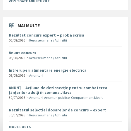
VEZI TOATE ANUNTURILE
MAI MULTE
Rezultat concurs expert – proba scrisa
06/08/2026
in
Resurse umane / Achizitii
Anunt concurs
05/08/2026
in
Resurse umane / Achizitii
Intreruperi alimentare energie electrica
03/08/2026
in
Anunturi
ANUNȚ – Acțiune de dezinsecție pentru combaterea
țânțarilor adulți în comuna Jilava
30/07/2026
in
Anunturi
,
Anunturi publice
,
Compartiment Mediu
Rezultatul selectiei dosarelor de concurs – expert
30/07/2026
in
Resurse umane / Achizitii
MORE POSTS