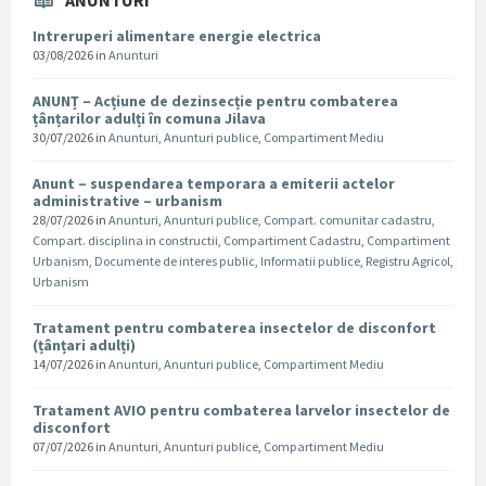
ANUNTURI
Intreruperi alimentare energie electrica
03/08/2026
in
Anunturi
ANUNȚ – Acțiune de dezinsecție pentru combaterea
țânțarilor adulți în comuna Jilava
30/07/2026
in
Anunturi
,
Anunturi publice
,
Compartiment Mediu
Anunt – suspendarea temporara a emiterii actelor
administrative – urbanism
28/07/2026
in
Anunturi
,
Anunturi publice
,
Compart. comunitar cadastru
,
Compart. disciplina in constructii
,
Compartiment Cadastru
,
Compartiment
Urbanism
,
Documente de interes public
,
Informatii publice
,
Registru Agricol
,
Urbanism
Tratament pentru combaterea insectelor de disconfort
(țânțari adulți)
14/07/2026
in
Anunturi
,
Anunturi publice
,
Compartiment Mediu
Tratament AVIO pentru combaterea larvelor insectelor de
disconfort
07/07/2026
in
Anunturi
,
Anunturi publice
,
Compartiment Mediu