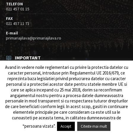
TELEFON
021 457 01 15
FAX
021 457 11 71
E-mail
primariajilava@primariajilava.ro
IMPORTANT
Avand in vedere noile reglementari cu privire la protectia datelor cu
Rezultat concurs expert – proba scrisa
caracter personal, introduse prin Regulamentul UE 2016/679, ce
06/08/2026
in
Resurse umane / Achizitii
reprezinta baza legislatiei privind prelucrarea datelor cu caracter
personal si a protectiei acestor date pentru statele membre UE si
Anunt concurs
care se aplica incepand cu 25 mai 2018, dorim sa reconfirmam
05/08/2026
in
Resurse umane / Achizitii
angajamentul nostru pentru a procesa datele dumneavoastra
personale in mod transparent si cu respectarea tuturor drepturilor
de care beneficiati conform legii. ln acest scop, gasiti in continuare
elementele principale pe care consideram ca este util sa le
cunoasteti pe aceasta tema, in calitatea dumneavoastra de
© 2026 Primăria Comunei Jilava. Dev by
ows.ro
“persoana vizata”.
Accept
Citeste mai mult