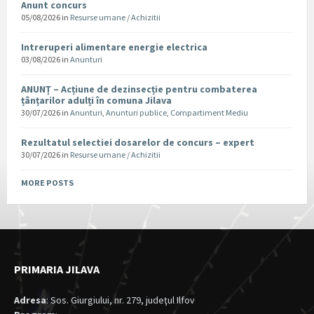
Anunt concurs
05/08/2026
in
Resurse umane / Achizitii
Intreruperi alimentare energie electrica
03/08/2026
in
Anunturi
ANUNȚ – Acțiune de dezinsecție pentru combaterea
țânțarilor adulți în comuna Jilava
30/07/2026
in
Anunturi
,
Anunturi publice
,
Compartiment Mediu
Rezultatul selectiei dosarelor de concurs – expert
30/07/2026
in
Resurse umane / Achizitii
MORE POSTS
PRIMARIA JILAVA
Adresa
: Sos. Giurgiului, nr. 279, judeţul Ilfov