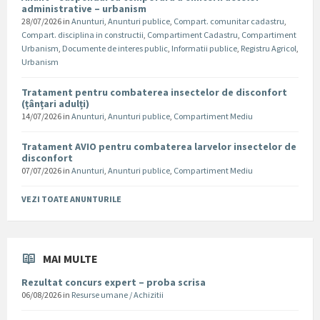
administrative – urbanism
28/07/2026
in
Anunturi
,
Anunturi publice
,
Compart. comunitar cadastru
,
Compart. disciplina in constructii
,
Compartiment Cadastru
,
Compartiment
Urbanism
,
Documente de interes public
,
Informatii publice
,
Registru Agricol
,
Urbanism
Tratament pentru combaterea insectelor de disconfort
(țânțari adulți)
14/07/2026
in
Anunturi
,
Anunturi publice
,
Compartiment Mediu
Tratament AVIO pentru combaterea larvelor insectelor de
disconfort
07/07/2026
in
Anunturi
,
Anunturi publice
,
Compartiment Mediu
VEZI TOATE ANUNTURILE
MAI MULTE
Rezultat concurs expert – proba scrisa
06/08/2026
in
Resurse umane / Achizitii