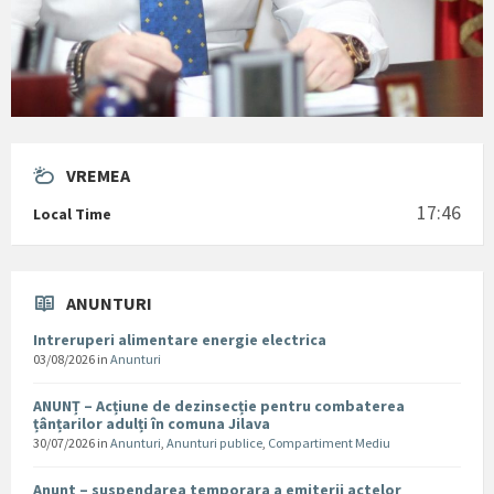
VREMEA
17:46
Local Time
ANUNTURI
Intreruperi alimentare energie electrica
03/08/2026
in
Anunturi
ANUNȚ – Acțiune de dezinsecție pentru combaterea
țânțarilor adulți în comuna Jilava
30/07/2026
in
Anunturi
,
Anunturi publice
,
Compartiment Mediu
Anunt – suspendarea temporara a emiterii actelor