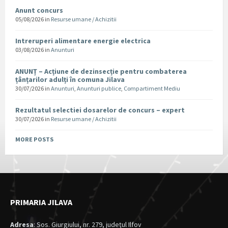
Anunt concurs
05/08/2026
in
Resurse umane / Achizitii
Intreruperi alimentare energie electrica
03/08/2026
in
Anunturi
ANUNȚ – Acțiune de dezinsecție pentru combaterea
țânțarilor adulți în comuna Jilava
30/07/2026
in
Anunturi
,
Anunturi publice
,
Compartiment Mediu
Rezultatul selectiei dosarelor de concurs – expert
30/07/2026
in
Resurse umane / Achizitii
MORE POSTS
PRIMARIA JILAVA
Adresa
: Sos. Giurgiului, nr. 279, judeţul Ilfov