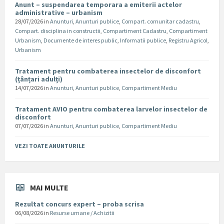
Anunt – suspendarea temporara a emiterii actelor
administrative – urbanism
28/07/2026
in
Anunturi
,
Anunturi publice
,
Compart. comunitar cadastru
,
Compart. disciplina in constructii
,
Compartiment Cadastru
,
Compartiment
Urbanism
,
Documente de interes public
,
Informatii publice
,
Registru Agricol
,
Urbanism
Tratament pentru combaterea insectelor de disconfort
(țânțari adulți)
14/07/2026
in
Anunturi
,
Anunturi publice
,
Compartiment Mediu
Tratament AVIO pentru combaterea larvelor insectelor de
disconfort
07/07/2026
in
Anunturi
,
Anunturi publice
,
Compartiment Mediu
VEZI TOATE ANUNTURILE
MAI MULTE
Rezultat concurs expert – proba scrisa
06/08/2026
in
Resurse umane / Achizitii