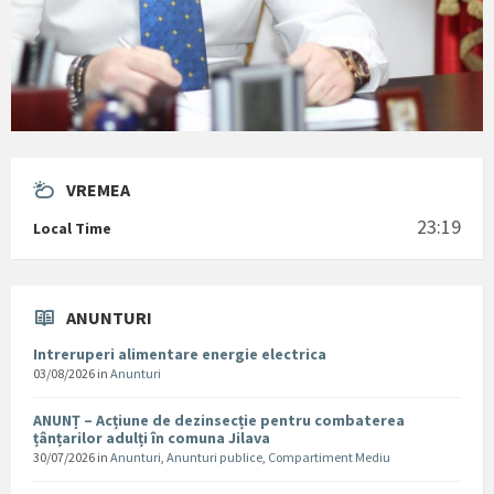
VREMEA
23:19
Local Time
ANUNTURI
Intreruperi alimentare energie electrica
03/08/2026
in
Anunturi
ANUNȚ – Acțiune de dezinsecție pentru combaterea
țânțarilor adulți în comuna Jilava
30/07/2026
in
Anunturi
,
Anunturi publice
,
Compartiment Mediu