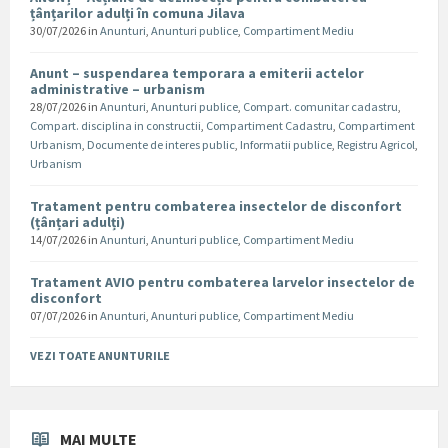
țânțarilor adulți în comuna Jilava
30/07/2026
in
Anunturi
,
Anunturi publice
,
Compartiment Mediu
Anunt – suspendarea temporara a emiterii actelor
administrative – urbanism
28/07/2026
in
Anunturi
,
Anunturi publice
,
Compart. comunitar cadastru
,
Compart. disciplina in constructii
,
Compartiment Cadastru
,
Compartiment
Urbanism
,
Documente de interes public
,
Informatii publice
,
Registru Agricol
,
Urbanism
Tratament pentru combaterea insectelor de disconfort
(țânțari adulți)
14/07/2026
in
Anunturi
,
Anunturi publice
,
Compartiment Mediu
Tratament AVIO pentru combaterea larvelor insectelor de
disconfort
07/07/2026
in
Anunturi
,
Anunturi publice
,
Compartiment Mediu
VEZI TOATE ANUNTURILE
MAI MULTE