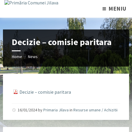
MENIU
Decizie – comisie paritara
Home
News
/
Decizie – comisie paritara
16/01/2024
by
Primaria Jilava
in
Resurse umane / Achizitii