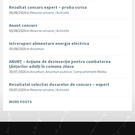
Rezultat concurs expert – proba scrisa
06/08/2026
in
Resurse umane / Achizitii
Anunt concurs
05/08/2026
in
Resurse umane / Achizitii
Intreruperi alimentare energie electrica
03/08/2026
in
Anunturi
ANUNȚ – Acțiune de dezinsecție pentru combaterea
țânțarilor adulți în comuna Jilava
30/07/2026
in
Anunturi
,
Anunturi publice
,
Compartiment Mediu
Rezultatul selectiei dosarelor de concurs – expert
30/07/2026
in
Resurse umane / Achizitii
MORE POSTS