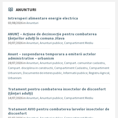
ANUNTURI
Intreruperi alimentare energie electrica
03/08/2026
in
Anunturi
ANUNȚ – Acțiune de dezinsecție pentru combaterea
țânțarilor adulți în comuna Jilava
30/07/2026
in
Anunturi
,
Anunturi publice
,
Compartiment Mediu
Anunt – suspendarea temporara a emiterii actelor
administrative – urbanism
28/07/2026
in
Anunturi
,
Anunturi publice
,
Compart. comunitar cadastru
,
Compart. disciplina in constructii
,
Compartiment Cadastru
,
Compartiment
Urbanism
,
Documente de interes public
,
Informatii publice
,
Registru Agricol
,
Urbanism
Tratament pentru combaterea insectelor de disconfort
(țânțari adulți)
14/07/2026
in
Anunturi
,
Anunturi publice
,
Compartiment Mediu
Tratament AVIO pentru combaterea larvelor insectelor de
disconfort
07/07/2026
in
Anunturi
,
Anunturi publice
,
Compartiment Mediu