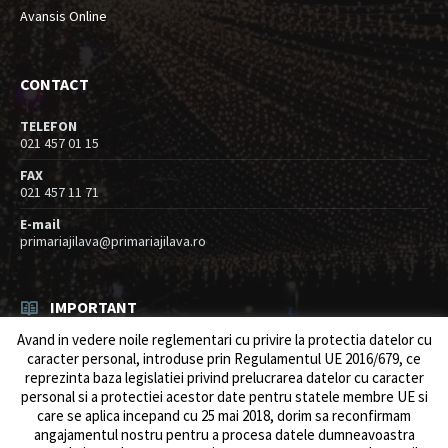
Avansis Online
CONTACT
TELEFON
021 457 01 15
FAX
021 457 11 71
E-mail
primariajilava@primariajilava.ro
IMPORTANT
Avand in vedere noile reglementari cu privire la protectia datelor cu
Rezultat concurs expert – proba scrisa
caracter personal, introduse prin Regulamentul UE 2016/679, ce
06/08/2026
in
Resurse umane / Achizitii
reprezinta baza legislatiei privind prelucrarea datelor cu caracter
personal si a protectiei acestor date pentru statele membre UE si
Anunt concurs
care se aplica incepand cu 25 mai 2018, dorim sa reconfirmam
05/08/2026
in
Resurse umane / Achizitii
angajamentul nostru pentru a procesa datele dumneavoastra