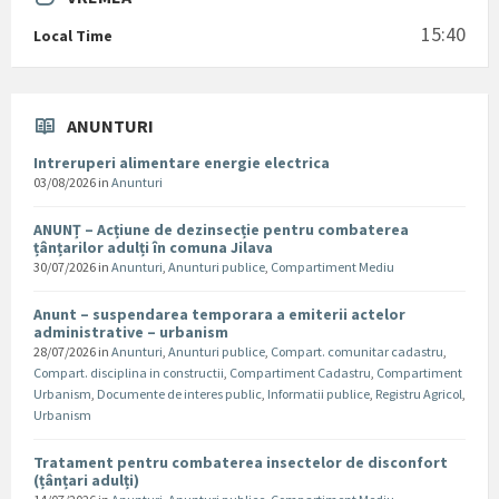
15:40
Local Time
ANUNTURI
Intreruperi alimentare energie electrica
03/08/2026
in
Anunturi
ANUNȚ – Acțiune de dezinsecție pentru combaterea
țânțarilor adulți în comuna Jilava
30/07/2026
in
Anunturi
,
Anunturi publice
,
Compartiment Mediu
Anunt – suspendarea temporara a emiterii actelor
administrative – urbanism
28/07/2026
in
Anunturi
,
Anunturi publice
,
Compart. comunitar cadastru
,
Compart. disciplina in constructii
,
Compartiment Cadastru
,
Compartiment
Urbanism
,
Documente de interes public
,
Informatii publice
,
Registru Agricol
,
Urbanism
Tratament pentru combaterea insectelor de disconfort
(țânțari adulți)