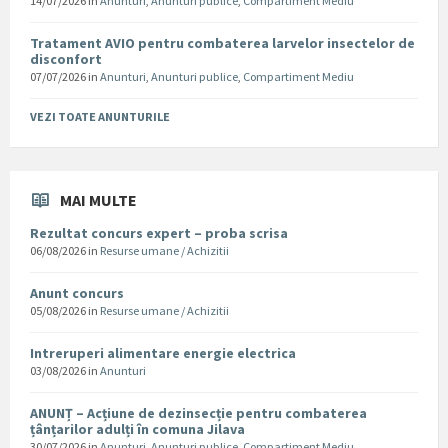
14/07/2026
in
Anunturi
,
Anunturi publice
,
Compartiment Mediu
Tratament AVIO pentru combaterea larvelor insectelor de
disconfort
07/07/2026
in
Anunturi
,
Anunturi publice
,
Compartiment Mediu
VEZI TOATE ANUNTURILE
MAI MULTE
Rezultat concurs expert – proba scrisa
06/08/2026
in
Resurse umane / Achizitii
Anunt concurs
05/08/2026
in
Resurse umane / Achizitii
Intreruperi alimentare energie electrica
03/08/2026
in
Anunturi
ANUNȚ – Acțiune de dezinsecție pentru combaterea
țânțarilor adulți în comuna Jilava
30/07/2026
in
Anunturi
,
Anunturi publice
,
Compartiment Mediu