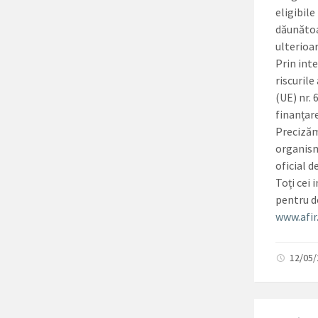
eligibil
dăunătoa
ulterioar
Prin int
riscuril
(UE) nr.
finanțar
Precizăm
organism
oficial 
Toți cei
pentru d
www.afir
12/05