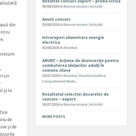
Rezultat concurs expert – proba scrisa
calculată
06/08/2026
in
Resurse umane / Achizitii
Anunt concurs
asul din
05/08/2026
in
Resurse umane / Achizitii
entru
Intreruperi alimentare energie
re.
electrica
03/08/2026
in
Anunturi
, precum
ANUNȚ – Acțiune de dezinsecție pentru
combaterea țânțarilor adulți în
,
comuna Jilava
ri un
30/07/2026
in
Anunturi
,
Anunturi publice
,
Compartiment Mediu
e
 și la
Rezultatul selectiei dosarelor de
concurs – expert
30/07/2026
in
Resurse umane / Achizitii
tice
MORE POSTS
uriu de
ive și de
iscurile