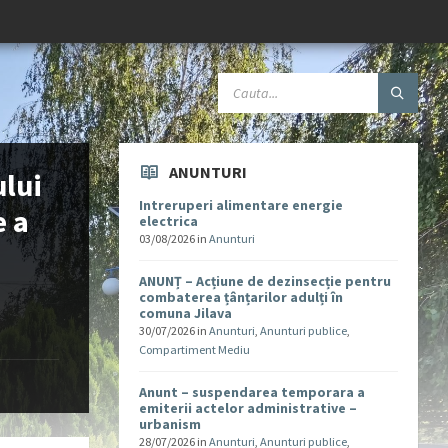
ANUNTURI
ului
Intreruperi alimentare energie
e a
electrica
03/08/2026
in
Anunturi
ANUNȚ – Acțiune de dezinsecție pentru
combaterea țânțarilor adulți în
comuna Jilava
30/07/2026
in
Anunturi
,
Anunturi publice
,
Compartiment Mediu
Anunt – suspendarea temporara a
emiterii actelor administrative –
urbanism
28/07/2026
in
Anunturi
,
Anunturi publice
,