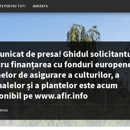
TE PENTRU TOTI
AUDIENTA
nicat de presa! Ghidul solicitant
ru finanțarea cu fonduri europen
elor de asigurare a culturilor, a
alelor și a plantelor este acum
onibil pe www.afir.info
News