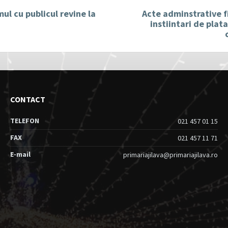
ul cu publicul revine la
Acte adminstrative f
instiintari de plat
CONTACT
TELEFON
021 457 01 15
FAX
021 457 11 71
E-mail
primariajilava@primariajilava.ro