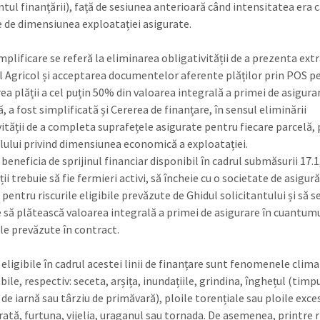
ntul finanțării), față de sesiunea anterioară când intensitatea era 
ie de dimensiunea exploatației asigurate.
mplificare se referă la eliminarea obligativității de a prezenta extr
l Agricol și acceptarea documentelor aferente plăților prin POS p
rea plății a cel puțin 50% din valoarea integrală a primei de asigura
 a fost simplificată și Cererea de finanțare, în sensul eliminării
vității de a completa suprafețele asigurate pentru fiecare parcelă
culului privind dimensiunea economică a exploatației.
beneficia de sprijinul financiar disponibil în cadrul submăsurii 17.1
ții trebuie să fie fermieri activi, să încheie cu o societate de asigură
pentru riscurile eligibile prevăzute de Ghidul solicitantului și să s
 să plătească valoarea integrală a primei de asigurare în cuantumul
e prevăzute în contract.
 eligibile în cadrul acestei linii de finanțare sunt fenomenele clima
ile, respectiv: seceta, arșița, inundațiile, grindina, înghețul (timp
e iarnă sau târziu de primăvară), ploile torențiale sau ploile exces
rată, furtuna, vijelia, uraganul sau tornada. De asemenea, printre r