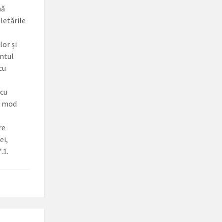
nă
letările
lor și
entul
cu
 cu
n mod
re
ei,
.1.