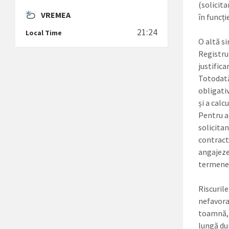
(solicita
VREMEA
în funcț
21:24
Local Time
O altă si
Registru
justifica
Totodată,
obligati
și a cal
Pentru a 
solicitan
contract 
angajeze
termenel
Riscurile
nefavorab
toamnă, d
lungă du