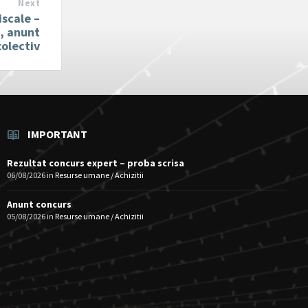
Next
iscale –
a, anunt
colectiv
IMPORTANT
Rezultat concurs expert – proba scrisa
06/08/2026
in
Resurse umane / Achizitii
Anunt concurs
05/08/2026
in
Resurse umane / Achizitii