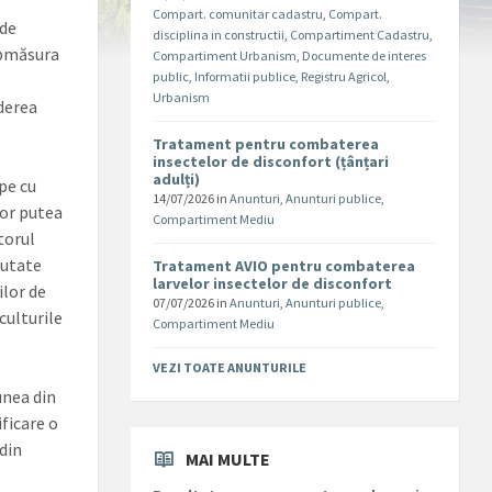
Compart. comunitar cadastru
,
Compart.
 de
disciplina in constructii
,
Compartiment Cadastru
,
submăsura
Compartiment Urbanism
,
Documente de interes
public
,
Informatii publice
,
Registru Agricol
,
Urbanism
derea
Tratament pentru combaterea
insectelor de disconfort (țânțari
adulți)
epe cu
14/07/2026
in
Anunturi
,
Anunturi publice
,
vor putea
Compartiment Mediu
torul
outate
Tratament AVIO pentru combaterea
larvelor insectelor de disconfort
ilor de
07/07/2026
in
Anunturi
,
Anunturi publice
,
culturile
Compartiment Mediu
VEZI TOATE ANUNTURILE
unea din
ificare o
 din
MAI MULTE