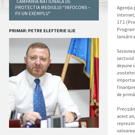
CAMPANIA NATIONALA DE
PROTECTIA MEDIULUI “INFOCONS –
Agenția 
FII UN EXEMPLU”
internet
17.1 (Pri
Programu
PRIMAR: PETRE ELEFTERIE ILIE
lansării 
Sesiunea 
sectorul 
depune c
zootehni
importan
finanțare
de primă
Precizăm 
acest an,
reprezin
valoarea 