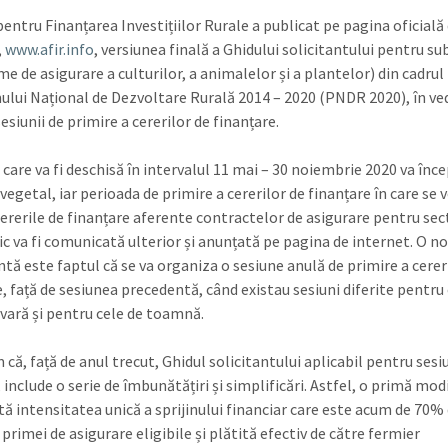
pentru Finanțarea Investițiilor Rurale a publicat pe pagina oficială
,
www.afir.info
, versiunea finală a Ghidului solicitantului pentru 
me de asigurare a culturilor, a animalelor și a plantelor) din cadrul
lui Național de Dezvoltare Rurală 2014 – 2020 (PNDR 2020), în ve
sesiunii de primire a cererilor de finanțare.
care va fi deschisă în intervalul 11 mai – 30 noiembrie 2020 va înc
vegetal, iar perioada de primire a cererilor de finanțare în care se 
ererile de finanțare aferente contractelor de asigurare pentru sec
c va fi comunicată ulterior și anunțată pe pagina de internet. O n
tă este faptul că se va organiza o sesiune anulă de primire a cerer
, față de sesiunea precedentă, când existau sesiuni diferite pentru 
vară și pentru cele de toamnă.
că, față de anul trecut, Ghidul solicitantului aplicabil pentru sesi
 include o serie de îmbunătățiri și simplificări. Astfel, o primă mod
tă intensitatea unică a sprijinului financiar care este acum de 70%
primei de asigurare eligibile și plătită efectiv de către fermier