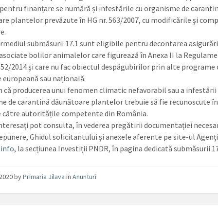
e pentru finanțare se numără și infestările cu organisme de caranti
re plantelor prevăzute în HG nr. 563/2007, cu modificările și comp
e.
ermediul submăsurii 17.1 sunt eligibile pentru decontarea asigurări
e asociate bolilor animalelor care figurează în Anexa II la Regulam
 652/2014 și care nu fac obiectul despăgubirilor prin alte programe 
e europeană sau națională.
 că producerea unui fenomen climatic nefavorabil sau a infestării
e de carantină dăunătoare plantelor trebuie să fie recunoscute î
de către autoritățile competente din România.
 interesați pot consulta, în vederea pregătirii documentației necesa
epunere, Ghidul solicitantului și anexele aferente pe site-ul Agenți
.info
, la secțiunea Investiții PNDR, în pagina dedicată submăsurii 17
/2020
by
Primaria Jilava
in
Anunturi