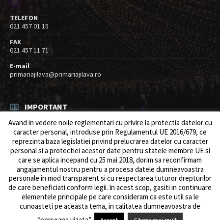
TELEFON
021 457 01 15
FAX
021 457 11 71
E-mail
primariajilava@primariajilava.ro
IMPORTANT
Avand in vedere noile reglementari cu privire la protectia datelor cu
Rezultat concurs expert – proba scrisa
caracter personal, introduse prin Regulamentul UE 2016/679, ce
06/08/2026
in
Resurse umane / Achizitii
reprezinta baza legislatiei privind prelucrarea datelor cu caracter
personal si a protectiei acestor date pentru statele membre UE si
Anunt concurs
care se aplica incepand cu 25 mai 2018, dorim sa reconfirmam
05/08/2026
in
Resurse umane / Achizitii
angajamentul nostru pentru a procesa datele dumneavoastra
personale in mod transparent si cu respectarea tuturor drepturilor
de care beneficiati conform legii. ln acest scop, gasiti in continuare
elementele principale pe care consideram ca este util sa le
cunoasteti pe aceasta tema, in calitatea dumneavoastra de
© 2026 Primăria Comunei Jilava. Dev by
ows.ro
“persoana vizata”.