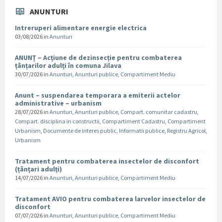
ANUNTURI
Intreruperi alimentare energie electrica
03/08/2026
in
Anunturi
ANUNȚ – Acțiune de dezinsecție pentru combaterea
țânțarilor adulți în comuna Jilava
30/07/2026
in
Anunturi
,
Anunturi publice
,
Compartiment Mediu
Anunt – suspendarea temporara a emiterii actelor
administrative – urbanism
28/07/2026
in
Anunturi
,
Anunturi publice
,
Compart. comunitar cadastru
,
Compart. disciplina in constructii
,
Compartiment Cadastru
,
Compartiment
Urbanism
,
Documente de interes public
,
Informatii publice
,
Registru Agricol
,
Urbanism
Tratament pentru combaterea insectelor de disconfort
(țânțari adulți)
14/07/2026
in
Anunturi
,
Anunturi publice
,
Compartiment Mediu
Tratament AVIO pentru combaterea larvelor insectelor de
disconfort
07/07/2026
in
Anunturi
,
Anunturi publice
,
Compartiment Mediu