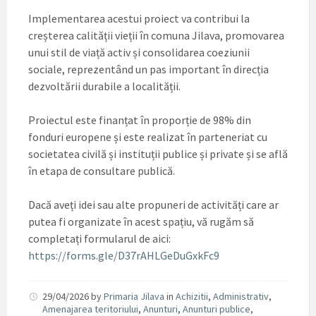
Implementarea acestui proiect va contribui la
creșterea calității vieții în comuna Jilava, promovarea
unui stil de viață activ și consolidarea coeziunii
sociale, reprezentând un pas important în direcția
dezvoltării durabile a localității.
Proiectul este finanțat în proporție de 98% din
fonduri europene și este realizat în parteneriat cu
societatea civilă și instituții publice și private și se află
în etapa de consultare publică.
Dacă aveți idei sau alte propuneri de activități care ar
putea fi organizate în acest spațiu, vă rugăm să
completați formularul de aici:
https://forms.gle/D37rAHLGeDuGxkFc9
29/04/2026
by
Primaria Jilava
in
Achizitii
,
Administrativ
,
Amenajarea teritoriului
,
Anunturi
,
Anunturi publice
,