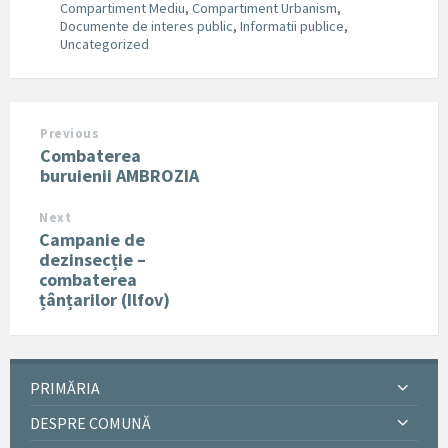
Compartiment Mediu
,
Compartiment Urbanism
,
Documente de interes public
,
Informatii publice
,
Uncategorized
Previous
Combaterea
buruienii AMBROZIA
Next
Campanie de
dezinsecție –
combaterea
țânțarilor (Ilfov)
PRIMĂRIA
DESPRE COMUNĂ