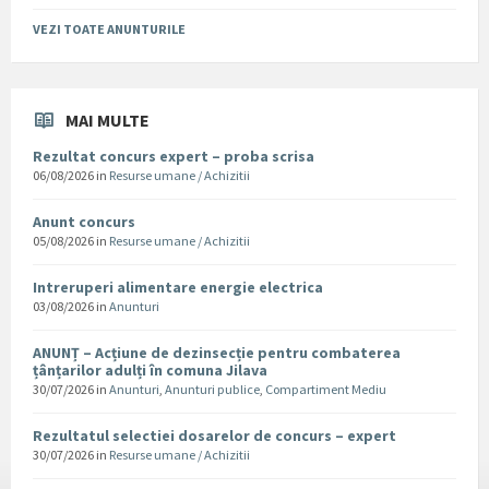
VEZI TOATE ANUNTURILE
MAI MULTE
Rezultat concurs expert – proba scrisa
06/08/2026
in
Resurse umane / Achizitii
Anunt concurs
05/08/2026
in
Resurse umane / Achizitii
Intreruperi alimentare energie electrica
03/08/2026
in
Anunturi
ANUNȚ – Acțiune de dezinsecție pentru combaterea
țânțarilor adulți în comuna Jilava
30/07/2026
in
Anunturi
,
Anunturi publice
,
Compartiment Mediu
Rezultatul selectiei dosarelor de concurs – expert
30/07/2026
in
Resurse umane / Achizitii