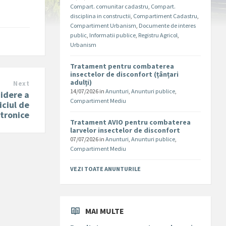
Compart. comunitar cadastru
,
Compart.
disciplina in constructii
,
Compartiment Cadastru
,
Compartiment Urbanism
,
Documente de interes
public
,
Informatii publice
,
Registru Agricol
,
Urbanism
Tratament pentru combaterea
insectelor de disconfort (țânțari
adulți)
Next
14/07/2026
in
Anunturi
,
Anunturi publice
,
idere a
Compartiment Mediu
iciul de
ctronice
Tratament AVIO pentru combaterea
larvelor insectelor de disconfort
07/07/2026
in
Anunturi
,
Anunturi publice
,
Compartiment Mediu
VEZI TOATE ANUNTURILE
MAI MULTE