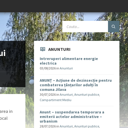
ANUNTURI
ui
Intreruperi alimentare energie
electrica
03/08/2026
in
Anunturi
ANUNȚ – Acțiune de dezinsecție pentru
combaterea țânțarilor adulți în
comuna Jilava
30/07/2026
in
Anunturi
,
Anunturi publice
,
Compartiment Mediu
area in
Anunt – suspendarea temporara a
emiterii actelor administrative –
local
urbanism
28/07/2026
in
Anunturi
,
Anunturi publice
,