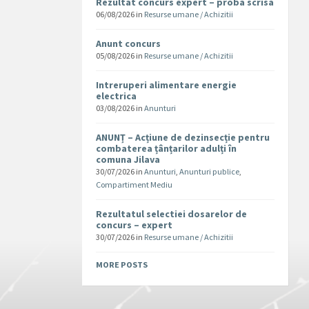
Rezultat concurs expert – proba scrisa
06/08/2026
in
Resurse umane / Achizitii
Anunt concurs
05/08/2026
in
Resurse umane / Achizitii
Intreruperi alimentare energie
electrica
03/08/2026
in
Anunturi
ANUNȚ – Acțiune de dezinsecție pentru
combaterea țânțarilor adulți în
comuna Jilava
30/07/2026
in
Anunturi
,
Anunturi publice
,
Compartiment Mediu
Rezultatul selectiei dosarelor de
concurs – expert
30/07/2026
in
Resurse umane / Achizitii
MORE POSTS