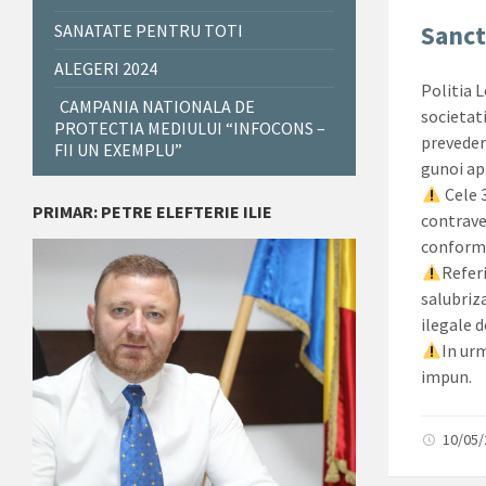
Sanct
SANATATE PENTRU TOTI
ALEGERI 2024
Politia L
CAMPANIA NATIONALA DE
societati
PROTECTIA MEDIULUI “INFOCONS –
preveder
FII UN EXEMPLU”
gunoi ap
Cele 3
PRIMAR: PETRE ELEFTERIE ILIE
contrave
conform 
Referi
salubriza
ilegale 
In urm
impun.
10/05