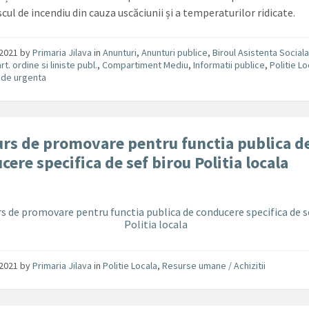
scul de incendiu din cauza uscăciunii și a temperaturilor ridicate.
/2021
by
Primaria Jilava
in
Anunturi
,
Anunturi publice
,
Biroul Asistenta Social
t. ordine si liniste publ.
,
Compartiment Mediu
,
Informatii publice
,
Politie Lo
i de urgenta
rs de promovare pentru functia publica d
cere specifica de sef birou Politia locala
s de promovare pentru functia publica de conducere specifica de s
Politia locala
/2021
by
Primaria Jilava
in
Politie Locala
,
Resurse umane / Achizitii