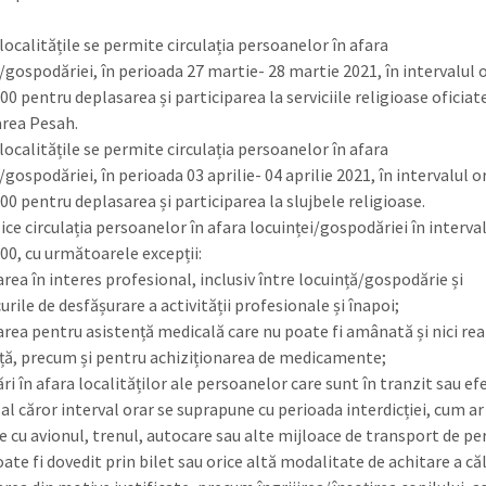
localitățile se permite circulația persoanelor în afara
i/gospodăriei, în perioada 27 martie- 28 martie 2021, în intervalul 
00 pentru deplasarea și participarea la serviciile religioase oficia
rea Pesah.
localitățile se permite circulația persoanelor în afara
/gospodăriei, în perioada 03 aprilie- 04 aprilie 2021, în intervalul o
00 pentru deplasarea și participarea la slujbele religioase.
ice circulația persoanelor în afara locuinței/gospodăriei în interva
:00, cu următoarele excepții:
rea în interes profesional, inclusiv între locuință/gospodărie și
urile de desfășurare a activității profesionale și înapoi;
area pentru asistență medicală care nu poate fi amânată și nici rea
nță, precum și pentru achiziționarea de medicamente;
ri în afara localităților ale persoanelor care sunt în tranzit sau e
 al căror interval orar se suprapune cu perioada interdicției, cum ar 
e cu avionul, trenul, autocare sau alte mijloace de transport de p
oate fi dovedit prin bilet sau orice altă modalitate de achitare a că