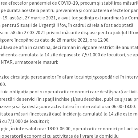
ea efectelor pandemiei de COVID-19, precum şi stabilirea măsuri
ă pe durata acesteia pentru prevenirea şi combaterea efectelor pa
-19, astăzi, 27 martie 2021, a avut loc ședința extraordinară a Com
pentru Situații de Urgență Ilfov, în cadrul căreia a fost adoptată
 nr. 58 din 27.03.2021 privind măsurile dispuse pentru județul Ilfov
vigoare începând cu data de 28 martie 2021, ora 12:00.
lava se afla in caratina, deci raman in vigoare restrictiile anunta
ndicenta cumulata la 14 zile depaseste 7,5/1.000 de locuitori, se ap
NTAR, urmatoarele masuri:
rzice circulația persoanelor în afara locuinței/gospodăriei în interv
00.
ituie obligația pentru operatorii economici care desfășoară activit
estări de servicii în spații închise și/sau deschise, publice și/sau pr
izeze și să își desfășoare activitatea în intervalul orar 06:00-18:00.
litatea măsurii încetează dacă incidența cumulată la 14 zile este m
 cu 7/1.000 de locuitori;
pție, în intervalul orar 18:00-06:00, operatorii economici pot activ
u operatorii economici cu activitate de livrare la domiciliu.