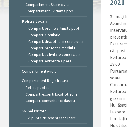
2021
Compartiment Stare civila
Compartiment Evidenta pop.
Stimați l
Politie Locala
Având în
Compart. ordine si liniste publ.
interval
Compart. circulatie
prevenți
Compart. disciplina in constructii
Este rec
Compart. protectia mediului
cât posi
Compart. activitate comerciala
Evitarea 
Compart. evidenta a pers.
18.00
Purtarea 
Compartiment Audit
soare
Compartiment Registratura
Consumare
Rel. cu publicul
Evitarea
Compart. experti locali pt. romi
grăsimi
Compart. comunitar cadastru
Nu lăsaț
Sv. Salubritate
la soare,
Sv. public de apa si canalizare
Limitați
Nu utiliz