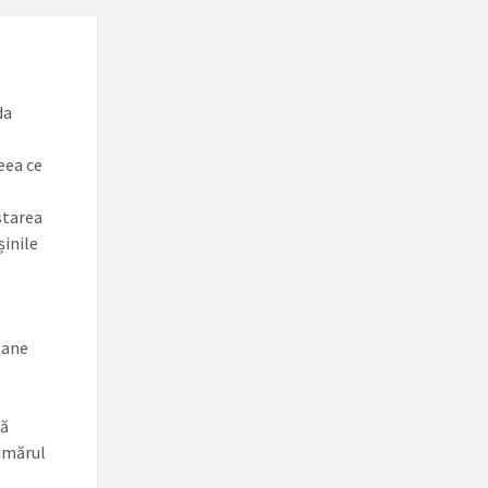
da
eea ce
starea
șinile
oane
că
numărul