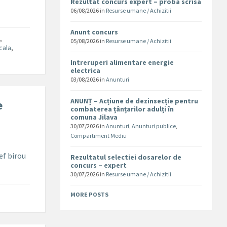
Rezultat concurs expert – proba scrisa
06/08/2026
in
Resurse umane / Achizitii
Anunt concurs
a
,
05/08/2026
in
Resurse umane / Achizitii
cala
,
Intreruperi alimentare energie
electrica
03/08/2026
in
Anunturi
ANUNȚ – Acțiune de dezinsecție pentru
e
combaterea țânțarilor adulți în
comuna Jilava
30/07/2026
in
Anunturi
,
Anunturi publice
,
Compartiment Mediu
ef birou
Rezultatul selectiei dosarelor de
concurs – expert
30/07/2026
in
Resurse umane / Achizitii
MORE POSTS