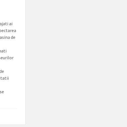
jati ai
spectarea
masina de
nati
seurilor
 de
tatii
 se