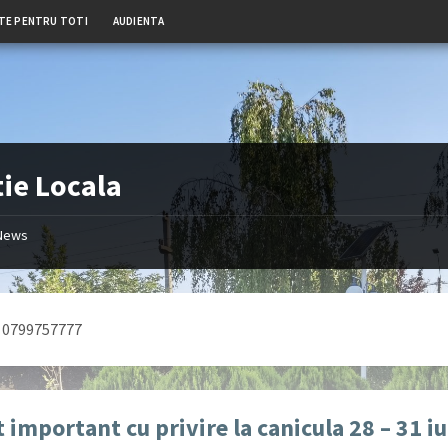
TE PENTRU TOTI
AUDIENTA
tie Locala
News
: 0799757777
 important cu privire la canicula 28 – 31 iu