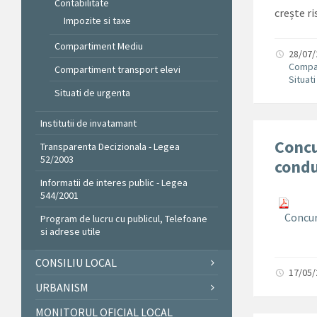
Contabilitate
crește ri
Impozite si taxe
Compartiment Mediu
28/07
Compar
Compartiment transport elevi
Situat
Situati de urgenta
Institutii de invatamant
Concu
Transparenta Decizionala - Legea
52/2003
condu
Informatii de interes public - Legea
544/2001
Concur
Program de lucru cu publicul, Telefoane
si adrese utile
CONSILIU LOCAL
17/05
URBANISM
MONITORUL OFICIAL LOCAL