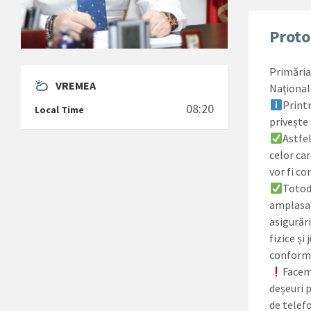
Proto
Primăria 
VREMEA
Național
Printr
08:20
Local Time
privește
Astfel
celor ca
vor fi co
Totoda
amplasam
asigurăr
fizice și
conformit
Facem
deșeuri 
de telef