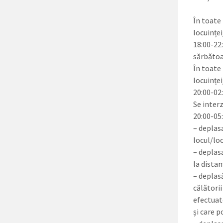
În toate 
locuințe
18:00-22:
sărbătoa
În toate 
locuinței
20:00-02:
Se interz
20:00-05
– deplasa
locul/loc
– deplas
la dista
– deplasă
călătorii
efectuat
și care p