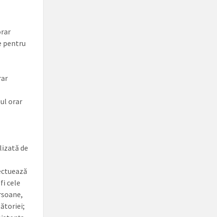
orar
te pentru
rar
lul orar
lizată de
fectuează
fi cele
ersoane,
lătoriei;