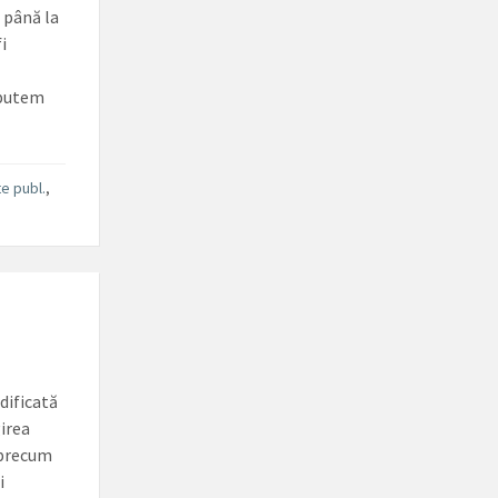
 până la
fi
 putem
te publ.
,
dificată
girea
, precum
i