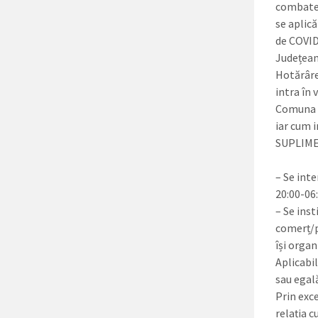
combater
se aplic
de COVID
Județean 
Hotărârea
intra în 
Comuna Ji
iar cum i
SUPLIME
– Se inte
20:00-06:
– Se inst
comerț/pr
își organ
Aplicabi
sau egală
Prin exce
relația c