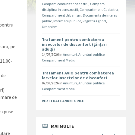
Compart. comunitar cadastru
,
Compart.
disciplina in constructii
,
Compartiment Cadastru
,
Compartiment Urbanism
,
Documente de interes
public
,
Informatii publice
,
Registru Agricol
,
 pentru
Urbanism
Tratament pentru combaterea
insectelor de disconfort (țânțari
eara, pe
adulți)
14/07/2026
in
Anunturi
,
Anunturi publice
,
 11.00-
Compartiment Mediu
Tratament AVIO pentru combaterea
 de
larvelor insectelor de disconfort
07/07/2026
in
Anunturi
,
Anunturi publice
,
Compartiment Mediu
ri)
t mare de
VEZI TOATE ANUNTURILE
 expuse
MAI MULTE
culare