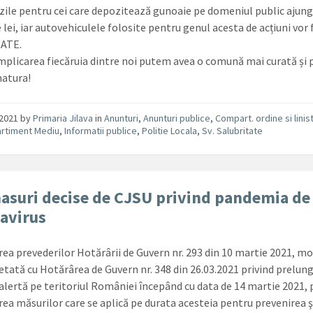
ile pentru cei care depozitează gunoaie pe domeniul public ajung
 lei, iar autovehiculele folosite pentru genul acesta de acțiuni vor 
ATE.
implicarea fiecăruia dintre noi putem avea o comună mai curată și
natura!
/2021
by
Primaria Jilava
in
Anunturi
,
Anunturi publice
,
Compart. ordine si linis
rtiment Mediu
,
Informatii publice
,
Politie Locala
,
Sv. Salubritate
asuri decise de CJSU privind pandemia de
avirus
area prevederilor Hotărârii de Guvern nr. 293 din 10 martie 2021, mo
etată cu Hotărârea de Guvern nr. 348 din 26.03.2021 privind prelun
e alertă pe teritoriul României începând cu data de 14 martie 2021
irea măsurilor care se aplică pe durata acesteia pentru prevenirea ş