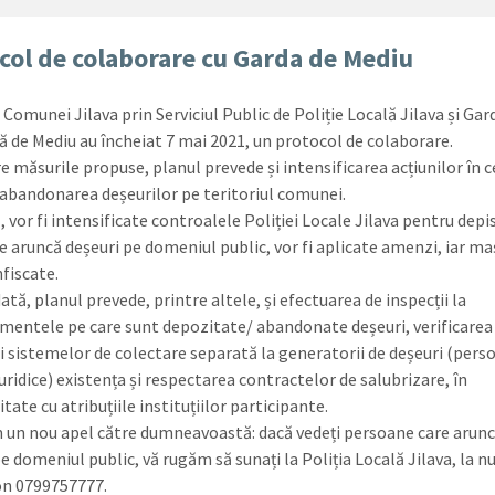
col de colaborare cu Garda de Mediu
Comunei Jilava prin Serviciul Public de Poliție Locală Jilava și Gar
ă de Mediu au încheiat 7 mai 2021, un protocol de colaborare.
e măsurile propuse, planul prevede și intensificarea acțiunilor în c
 abandonarea deșeurilor pe teritoriul comunei.
, vor fi intensificate controalele Poliției Locale Jilava pentru depi
re aruncă deșeuri pe domeniul public, vor fi aplicate amenzi, iar ma
nfiscate.
tă, planul prevede, printre altele, și efectuarea de inspecții la
entele pe care sunt depozitate/ abandonate deșeuri, verificarea
ii sistemelor de colectare separată la generatorii de deșeuri (pers
 juridice) existența și respectarea contractelor de salubrizare, în
ate cu atribuțiile instituțiilor participante.
 un nou apel către dumneavoastă: dacă vedeți persoane care arun
pe domeniul public, vă rugăm să sunați la Poliția Locală Jilava, la 
on 0799757777.