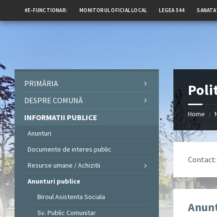
#E-FUNCTIONAR:
MONITORUL OFICIAL LOCAL
LEGEA 544
SANATA
PRIMĂRIA
Poli
DESPRE COMUNĂ
Home
/
INFORMATII PUBLICE
Anunturi
Documente de interes public
Contact
Resurse umane / Achizitii
Anunturi publice
Biroul Asistenta Sociala
Anunt
Sv. Public Comunitar