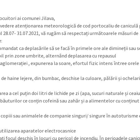
ocuitori ai comunei Jilava,
 vedere atenționarea meteorologică de cod portocaliu de caniculă
ul 28.07- 31.07.2021, vă rugăm să respectați următoarele măsuri de
e:
omandat ca deplasările să se facă în primele ore ale dimineții sau s
bil prin zone umbrite, alternând deplasarea cu repausul
aglomerației , expunerea la soare, efortul fizic intens întree orele
de haine lejere, din bumbac, deschise la culoare, pălării și ochelari
a a cel puțin doi litri de lichide pe zi (apa, sucuri naturale și ceaiu
 băuturilor ce conțin cofeină sau zahăr și a alimentelor cu conținu
i copiii sau animalele de companie singuri/ singure în autoturisme
 utilizarea aparatelor electrocasnice
ați focul deschis în locuri cu pericol de incendiu. În perioadele cani