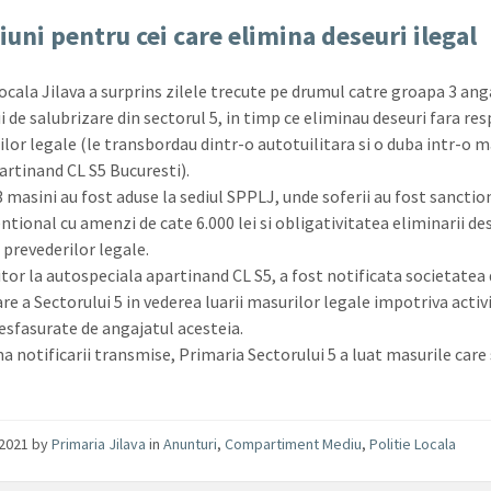
iuni pentru cei care elimina deseuri ilegal
ocala Jilava a surprins zilele trecute pe drumul catre groapa 3 anga
i de salubrizare din sectorul 5, in timp ce eliminau deseuri fara re
ilor legale (le transbordau dintr-o autotuilitara si o duba intr-o 
artinand CL S5 Bucuresti).
 masini au fost aduse la sediul SPPLJ, unde soferii au fost sanctio
ntional cu amenzi de cate 6.000 lei si obligativitatea eliminarii de
prevederilor legale.
tor la autospeciala apartinand CL S5, a fost notificata societatea
re a Sectorului 5 in vederea luarii masurilor legale impotriva activi
desfasurate de angajatul acesteia.
a notificarii transmise, Primaria Sectorului 5 a luat masurile care
/2021
by
Primaria Jilava
in
Anunturi
,
Compartiment Mediu
,
Politie Locala