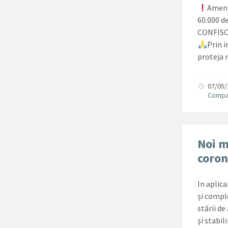
Amenz
60.000 de
CONFISC
Prin 
proteja 
07/05
Compa
Noi m
coron
In aplic
și compl
stării d
şi stabil