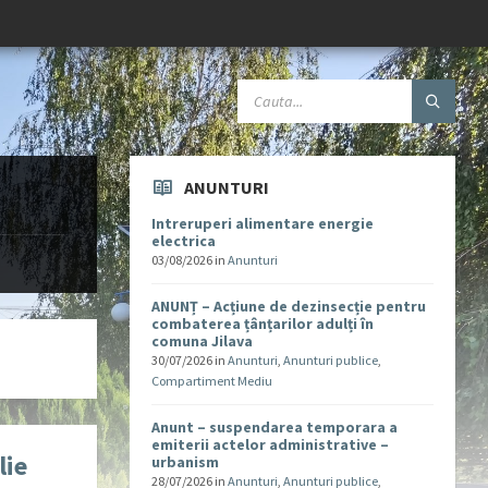
ANUNTURI
Intreruperi alimentare energie
electrica
03/08/2026
in
Anunturi
ANUNȚ – Acțiune de dezinsecție pentru
combaterea țânțarilor adulți în
comuna Jilava
30/07/2026
in
Anunturi
,
Anunturi publice
,
Compartiment Mediu
Anunt – suspendarea temporara a
emiterii actelor administrative –
lie
urbanism
28/07/2026
in
Anunturi
,
Anunturi publice
,