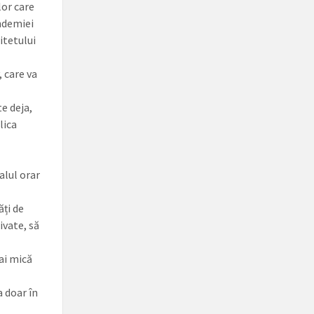
lor care
ndemiei
itetului
, care va
te deja,
lica
alul orar
ăți de
ivate, să
ai mică
a doar în