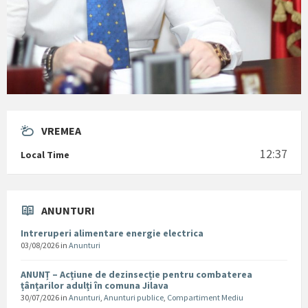
VREMEA
12:37
Local Time
ANUNTURI
Intreruperi alimentare energie electrica
03/08/2026
in
Anunturi
ANUNȚ – Acțiune de dezinsecție pentru combaterea
țânțarilor adulți în comuna Jilava
30/07/2026
in
Anunturi
,
Anunturi publice
,
Compartiment Mediu