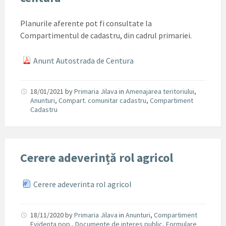
Planurile aferente pot fi consultate la
Compartimentul de cadastru, din cadrul primariei.
Anunt Autostrada de Centura
18/01/2021
by
Primaria Jilava
in
Amenajarea teritoriului
,
Anunturi
,
Compart. comunitar cadastru
,
Compartiment
Cadastru
Cerere adeverință rol agricol
Cerere adeverinta rol agricol
18/11/2020
by
Primaria Jilava
in
Anunturi
,
Compartiment
Evidenta pop.
,
Documente de interes public
,
Formulare