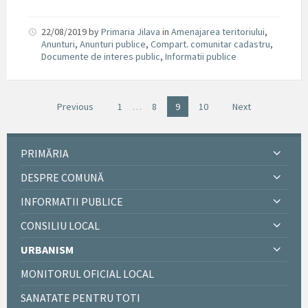
22/08/2019
by
Primaria Jilava
in
Amenajarea teritoriului
,
Anunturi
,
Anunturi publice
,
Compart. comunitar cadastru
,
Documente de interes public
,
Informatii publice
Previous
1
…
8
9
10
Next
PRIMĂRIA
DESPRE COMUNĂ
INFORMATII PUBLICE
CONSILIU LOCAL
URBANISM
MONITORUL OFICIAL LOCAL
SANATATE PENTRU TOTI