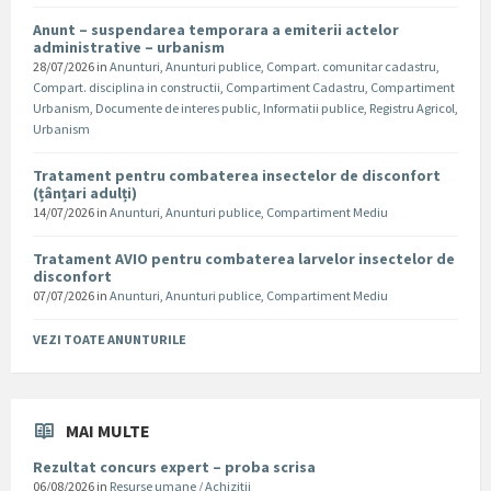
Anunt – suspendarea temporara a emiterii actelor
administrative – urbanism
28/07/2026
in
Anunturi
,
Anunturi publice
,
Compart. comunitar cadastru
,
Compart. disciplina in constructii
,
Compartiment Cadastru
,
Compartiment
Urbanism
,
Documente de interes public
,
Informatii publice
,
Registru Agricol
,
Urbanism
Tratament pentru combaterea insectelor de disconfort
(țânțari adulți)
14/07/2026
in
Anunturi
,
Anunturi publice
,
Compartiment Mediu
Tratament AVIO pentru combaterea larvelor insectelor de
disconfort
07/07/2026
in
Anunturi
,
Anunturi publice
,
Compartiment Mediu
VEZI TOATE ANUNTURILE
MAI MULTE
Rezultat concurs expert – proba scrisa
06/08/2026
in
Resurse umane / Achizitii