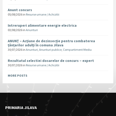
Anunt concurs
05/08/2026
in
Resurse umane / Achizitii
Intreruperi alimentare energie electrica
03/08/2026
in
Anunturi
ANUNȚ – Acțiune de dezinsecție pentru combaterea
țânțarilor adulți în comuna Jilava
30/07/2026
in
Anunturi
,
Anunturi publice
,
Compartiment Mediu
Rezultatul selectiei dosarelor de concurs – expert
30/07/2026
in
Resurse umane / Achizitii
MORE POSTS
PRIMARIA JILAVA