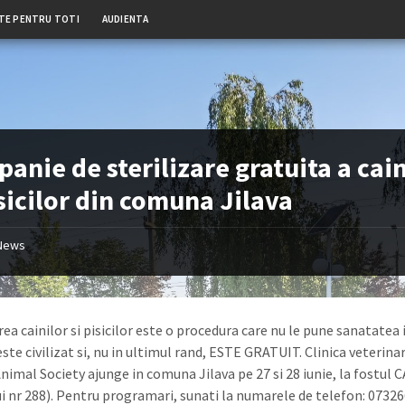
TE PENTRU TOTI
AUDIENTA
anie de sterilizare gratuita a cain
isicilor din comuna Jilava
News
rea cainilor si pisicilor este o procedura care nu le pune sanatatea 
este civilizat si, nu in ultimul rand, ESTE GRATUIT. Clinica veterina
nimal Society ajunge in comuna Jilava pe 27 si 28 iunie, la fostul 
ui nr 288). Pentru programari, sunati la numarele de telefon: 0732