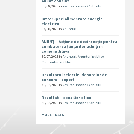
Anunt concurs
05/08/2026
in
Resurse umane / Achizitii
Intreruperi alimentare energie
electrica
03/08/2026
in
Anunturi
ANUNȚ – Acțiune de dezinsecție pentru
combaterea țânțarilor adulți în
comuna Jilava
30/07/2026
in
Anunturi
,
Anunturi publice
,
Compartiment Mediu
Rezultatul selectiei dosarelor de
concurs – expert
30/07/2026
in
Resurse umane / Achizitii
Rezultat – consilier etica
28/07/2026
in
Resurse umane / Achizitii
MORE POSTS