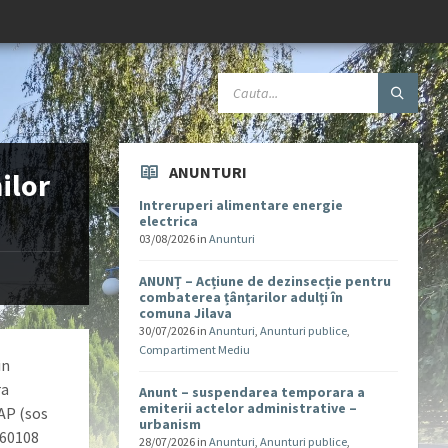
ANUNTURI
ilor
Intreruperi alimentare energie
electrica
03/08/2026
in
Anunturi
ANUNȚ – Acțiune de dezinsecție pentru
combaterea țânțarilor adulți în
comuna Jilava
30/07/2026
in
Anunturi
,
Anunturi publice
,
Compartiment Mediu
in
ra
Anunt – suspendarea temporara a
emiterii actelor administrative –
CAP (sos
urbanism
660108
28/07/2026
in
Anunturi
,
Anunturi publice
,