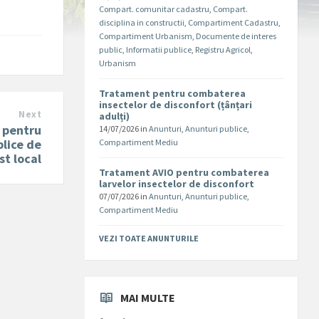
Compart. comunitar cadastru
,
Compart.
disciplina in constructii
,
Compartiment Cadastru
,
Compartiment Urbanism
,
Documente de interes
public
,
Informatii publice
,
Registru Agricol
,
Urbanism
Tratament pentru combaterea
insectelor de disconfort (țânțari
Next
adulți)
 pentru
14/07/2026
in
Anunturi
,
Anunturi publice
,
blice de
Compartiment Mediu
ist local
Tratament AVIO pentru combaterea
larvelor insectelor de disconfort
07/07/2026
in
Anunturi
,
Anunturi publice
,
Compartiment Mediu
VEZI TOATE ANUNTURILE
MAI MULTE