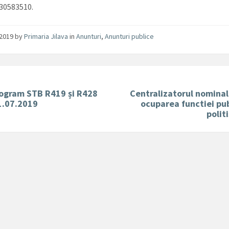
730583510.
/2019
by
Primaria Jilava
in
Anunturi
,
Anunturi publice
rogram STB R419 și R428
Centralizatorul nominal
1.07.2019
ocuparea functiei pu
polit