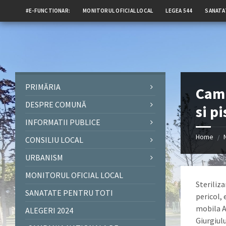
#E-FUNCTIONAR:
MONITORUL OFICIAL LOCAL
LEGEA 544
SANATA
PRIMĂRIA
Camp
DESPRE COMUNĂ
si p
INFORMATII PUBLICE
Home
/
CONSILIU LOCAL
URBANISM
MONITORUL OFICIAL LOCAL
Steriliza
SANATATE PENTRU TOTI
pericol, 
mobila A
ALEGERI 2024
Giurgiul