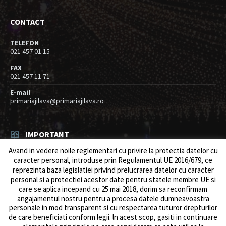
CONTACT
TELEFON
021 457 01 15
FAX
021 457 11 71
E-mail
primariajilava@primariajilava.ro
IMPORTANT
Avand in vedere noile reglementari cu privire la protectia datelor cu
Rezultat concurs expert – proba scrisa
caracter personal, introduse prin Regulamentul UE 2016/679, ce
06/08/2026
in
Resurse umane / Achizitii
reprezinta baza legislatiei privind prelucrarea datelor cu caracter
personal si a protectiei acestor date pentru statele membre UE si
Anunt concurs
care se aplica incepand cu 25 mai 2018, dorim sa reconfirmam
05/08/2026
in
Resurse umane / Achizitii
angajamentul nostru pentru a procesa datele dumneavoastra
personale in mod transparent si cu respectarea tuturor drepturilor
de care beneficiati conform legii. ln acest scop, gasiti in continuare