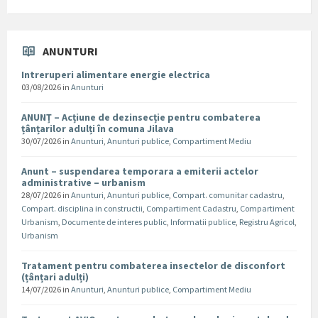
ANUNTURI
Intreruperi alimentare energie electrica
03/08/2026
in
Anunturi
ANUNȚ – Acțiune de dezinsecție pentru combaterea
țânțarilor adulți în comuna Jilava
30/07/2026
in
Anunturi
,
Anunturi publice
,
Compartiment Mediu
Anunt – suspendarea temporara a emiterii actelor
administrative – urbanism
28/07/2026
in
Anunturi
,
Anunturi publice
,
Compart. comunitar cadastru
,
Compart. disciplina in constructii
,
Compartiment Cadastru
,
Compartiment
Urbanism
,
Documente de interes public
,
Informatii publice
,
Registru Agricol
,
Urbanism
Tratament pentru combaterea insectelor de disconfort
(țânțari adulți)
14/07/2026
in
Anunturi
,
Anunturi publice
,
Compartiment Mediu