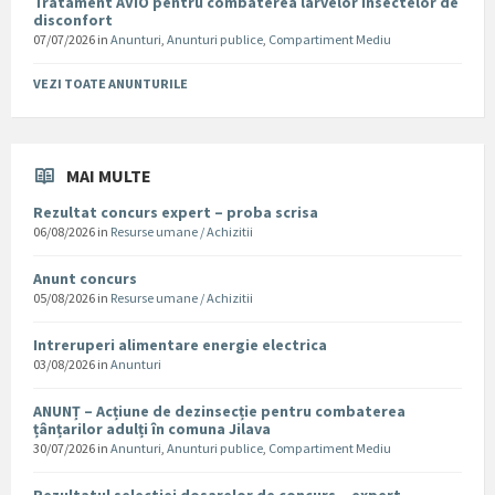
Tratament AVIO pentru combaterea larvelor insectelor de
disconfort
07/07/2026
in
Anunturi
,
Anunturi publice
,
Compartiment Mediu
VEZI TOATE ANUNTURILE
MAI MULTE
Rezultat concurs expert – proba scrisa
06/08/2026
in
Resurse umane / Achizitii
Anunt concurs
05/08/2026
in
Resurse umane / Achizitii
Intreruperi alimentare energie electrica
03/08/2026
in
Anunturi
ANUNȚ – Acțiune de dezinsecție pentru combaterea
țânțarilor adulți în comuna Jilava
30/07/2026
in
Anunturi
,
Anunturi publice
,
Compartiment Mediu