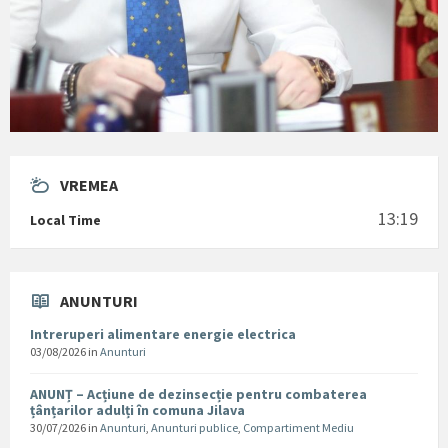
VREMEA
13:19
Local Time
ANUNTURI
Intreruperi alimentare energie electrica
03/08/2026
in
Anunturi
ANUNȚ – Acțiune de dezinsecție pentru combaterea
țânțarilor adulți în comuna Jilava
30/07/2026
in
Anunturi
,
Anunturi publice
,
Compartiment Mediu