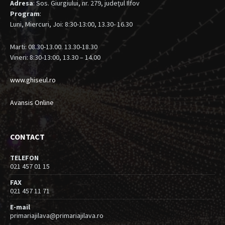
Adresa
: Sos. Giurgiului, nr. 279, judeţul Ilfov
Program
:
Luni, Miercuri, Joi: 8:30-13:00, 13.30- 16.30
Marti: 08.30-13.00. 13.30-18.30
Vineri: 8:30-13:00, 13.30 – 14.00
www.ghiseul.ro
Avansis Online
CONTACT
TELEFON
021 457 01 15
FAX
021 457 11 71
E-mail
primariajilava@primariajilava.ro