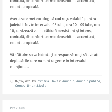
caniculă, disconfort termic deosebit de accentuat,
noaptetropicală.
Avertizare meteorologică cod roșu valabilă pentru
județul Ilfov în intervalul 08 iulie, ora 10 – 09 iulie, ora
10, ce vizează val de căldură persistent și intens,
caniculă, disconfort termic deosebit de accentuat,
noaptetropicală.
Vă sfătuim sa va hidratați corespunzător și să evitați
deplasările care nu sunt urgente in intervalul
menționat.
07/07/2025
by
Primaria Jilava
in
Anunturi
,
Anunturi publice
,
Compartiment Mediu
Previous