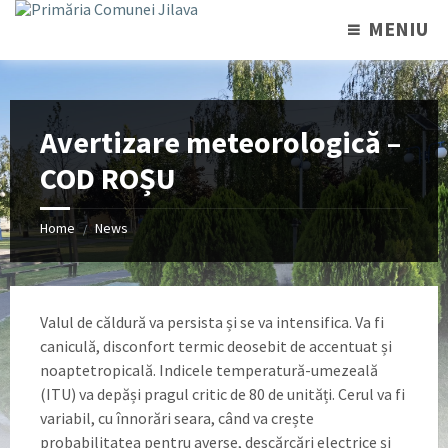
MENIU
Avertizare meteorologică –
COD ROȘU
Home
News
/
Valul de căldură va persista și se va intensifica. Va fi
caniculă, disconfort termic deosebit de accentuat și
noaptetropicală. Indicele temperatură-umezeală
(ITU) va depăși pragul critic de 80 de unități. Cerul va fi
variabil, cu înnorări seara, când va crește
probabilitatea pentru averse, descărcări electrice și