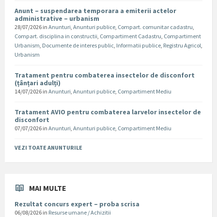
Anunt – suspendarea temporara a emiterii actelor
administrative – urbanism
28/07/2026
in
Anunturi
,
Anunturi publice
,
Compart. comunitar cadastru
,
Compart. disciplina in constructii
,
Compartiment Cadastru
,
Compartiment
Urbanism
,
Documente de interes public
,
Informatii publice
,
Registru Agricol
,
Urbanism
Tratament pentru combaterea insectelor de disconfort
(țânțari adulți)
14/07/2026
in
Anunturi
,
Anunturi publice
,
Compartiment Mediu
Tratament AVIO pentru combaterea larvelor insectelor de
disconfort
07/07/2026
in
Anunturi
,
Anunturi publice
,
Compartiment Mediu
VEZI TOATE ANUNTURILE
MAI MULTE
Rezultat concurs expert – proba scrisa
06/08/2026
in
Resurse umane / Achizitii