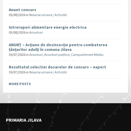
Anunt concurs
05/08/2026
in
Resurse umane / Achizitii
Intreruperi alimentare energie electrica
03/08/2026
in
Anunturi
ANUNȚ – Acțiune de dezinsecție pentru combaterea
țânțarilor adulți în comuna Jilava
30/07/2026
in
Anunturi
,
Anunturi publice
,
Compartiment Mediu
Rezultatul selectiei dosarelor de concurs – expert
30/07/2026
in
Resurse umane / Achizitii
MORE POSTS
PRIMARIA JILAVA