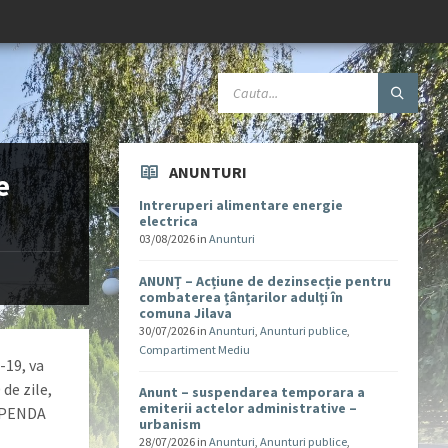
ANUNTURI
e
Intreruperi alimentare energie
electrica
03/08/2026
in
Anunturi
ANUNȚ – Acțiune de dezinsecție pentru
combaterea țânțarilor adulți în
comuna Jilava
30/07/2026
in
Anunturi
,
Anunturi publice
,
Compartiment Mediu
-19, va
de zile,
Anunt – suspendarea temporara a
emiterii actelor administrative –
USPENDA
urbanism
28/07/2026
in
Anunturi
,
Anunturi publice
,