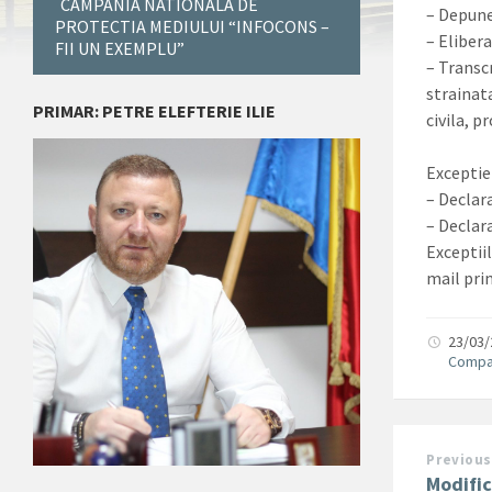
CAMPANIA NATIONALA DE
– Depune
PROTECTIA MEDIULUI “INFOCONS –
– Elibera
FII UN EXEMPLU”
– Transc
strainata
PRIMAR: PETRE ELEFTERIE ILIE
civila, p
Exceptie
– Declar
– Declar
Exceptii
mail pri
23/03
Compar
Previous
Modific