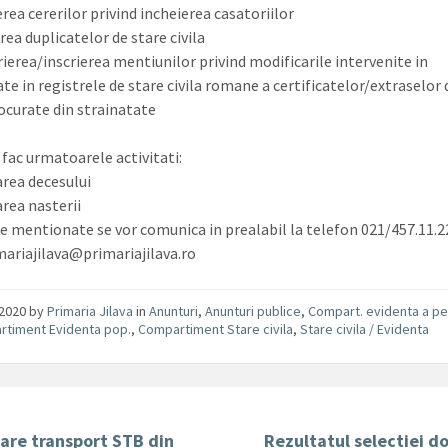
rea cererilor privind incheierea casatoriilor
rea duplicatelor de stare civila
rierea/inscrierea mentiunilor privind modificarile intervenite in
te in registrele de stare civila romane a certificatelor/extraselor 
rocurate din strainatate
 fac urmatoarele activitati:
area decesului
area nasterii
le mentionate se vor comunica in prealabil la telefon 021/457.11.2
mariajilava@primariajilava.ro
/2020
by
Primaria Jilava
in
Anunturi
,
Anunturi publice
,
Compart. evidenta a pe
timent Evidenta pop.
,
Compartiment Stare civila
,
Stare civila / Evidenta
are transport STB din
Rezultatul selectiei d