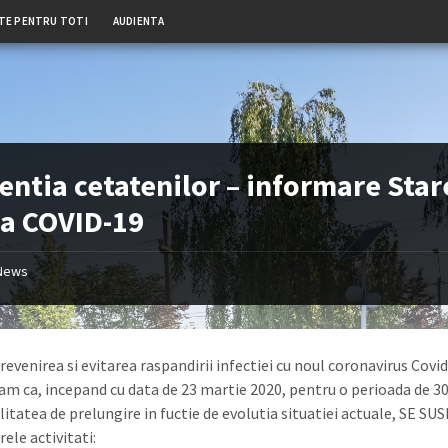
TE PENTRU TOTI
AUDIENTA
tentia cetatenilor – informare Star
la COVID-19
News
evenirea si evitarea raspandirii infectiei cu noul coronavirus Covid
m ca, incepand cu data de 23 martie 2020, pentru o perioada de 30 
ilitatea de prelungire in fuctie de evolutia situatiei actuale, SE S
ele activitati: