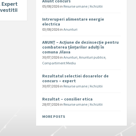
Anunt concurs
l Expert
05/08/2026
in
Resurse umane / Achizitii
vestitii
Intreruperi alimentare energie
electrica
03/08/2026
in
Anunturi
ANUNȚ – Acțiune de dezinsecție pentru
combaterea țânțarilor adulți în
comuna Jilava
30/07/2026
in
Anunturi
,
Anunturi publice
,
Compartiment Mediu
Rezultatul selectiei dosarelor de
concurs – expert
30/07/2026
in
Resurse umane / Achizitii
Rezultat – consilier etica
28/07/2026
in
Resurse umane / Achizitii
MORE POSTS