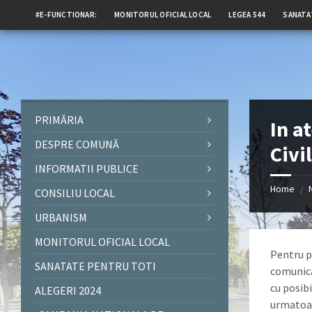
#E-FUNCTIONAR:
MONITORUL OFICIAL LOCAL
LEGEA 544
SANATA
PRIMĂRIA
In a
DESPRE COMUNĂ
Civi
INFORMATII PUBLICE
Home
/
CONSILIU LOCAL
URBANISM
MONITORUL OFICIAL LOCAL
Pentru pr
SANATATE PENTRU TOTI
comunica
cu posib
ALEGERI 2024
urmatoar