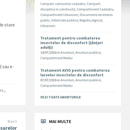
Compart. comunitar cadastru
,
Compart.
disciplina in constructii
,
Compartiment Cadastru
,
Compartiment Urbanism
,
Documente de interes
public
,
Informatii publice
,
Registru Agricol
,
de stare
Urbanism
Tratament pentru combaterea
insectelor de disconfort (țânțari
adulți)
14/07/2026
in
Anunturi
,
Anunturi publice
,
Compartiment Mediu
2 sau e-
Tratament AVIO pentru combaterea
larvelor insectelor de disconfort
07/07/2026
in
Anunturi
,
Anunturi publice
,
Compartiment Mediu
rs.
,
VEZI TOATE ANUNTURILE
MAI MULTE
Next
osarelor