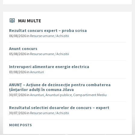
MAI MULTE
Rezultat concurs expert – proba scrisa
06/08/2026
in
Resurse umane / Achizitii
Anunt concurs
05/08/2026
in
Resurse umane / Achizitii
Intreruperi alimentare energie electrica
03/08/2026
in
Anunturi
ANUNȚ – Acțiune de dezinsecție pentru combaterea
țânțarilor adulți în comuna Jilava
30/07/2026
in
Anunturi
,
Anunturi publice
,
Compartiment Mediu
Rezultatul selectiei dosarelor de concurs – expert
30/07/2026
in
Resurse umane / Achizitii
MORE POSTS