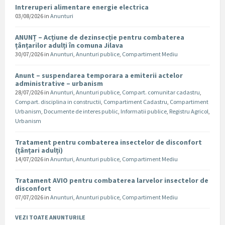
Intreruperi alimentare energie electrica
03/08/2026
in
Anunturi
ANUNȚ – Acțiune de dezinsecție pentru combaterea
țânțarilor adulți în comuna Jilava
30/07/2026
in
Anunturi
,
Anunturi publice
,
Compartiment Mediu
Anunt – suspendarea temporara a emiterii actelor
administrative – urbanism
28/07/2026
in
Anunturi
,
Anunturi publice
,
Compart. comunitar cadastru
,
Compart. disciplina in constructii
,
Compartiment Cadastru
,
Compartiment
Urbanism
,
Documente de interes public
,
Informatii publice
,
Registru Agricol
,
Urbanism
Tratament pentru combaterea insectelor de disconfort
(țânțari adulți)
14/07/2026
in
Anunturi
,
Anunturi publice
,
Compartiment Mediu
Tratament AVIO pentru combaterea larvelor insectelor de
disconfort
07/07/2026
in
Anunturi
,
Anunturi publice
,
Compartiment Mediu
VEZI TOATE ANUNTURILE