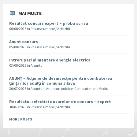
MAI MULTE
Rezultat concurs expert – proba scrisa
06/08/2026
in
Resurse umane / Achizitii
Anunt concurs
05/08/2026
in
Resurse umane / Achizitii
Intreruperi alimentare energie electrica
03/08/2026
in
Anunturi
ANUNȚ – Acțiune de dezinsecție pentru combaterea
țânțarilor adulți în comuna Jilava
30/07/2026
in
Anunturi
,
Anunturi publice
,
Compartiment Mediu
Rezultatul selectiei dosarelor de concurs – expert
30/07/2026
in
Resurse umane / Achizitii
MORE POSTS