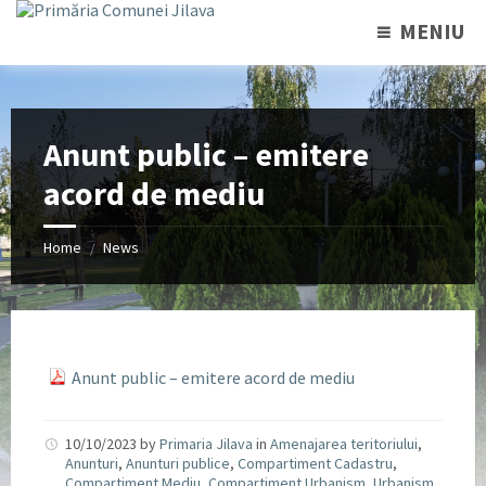
MENIU
Anunt public – emitere
acord de mediu
Home
News
/
Anunt public – emitere acord de mediu
10/10/2023
by
Primaria Jilava
in
Amenajarea teritoriului
,
Anunturi
,
Anunturi publice
,
Compartiment Cadastru
,
Compartiment Mediu
,
Compartiment Urbanism
,
Urbanism