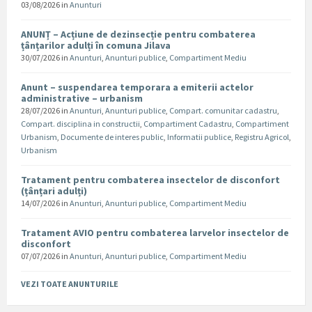
03/08/2026
in
Anunturi
ANUNȚ – Acțiune de dezinsecție pentru combaterea
țânțarilor adulți în comuna Jilava
30/07/2026
in
Anunturi
,
Anunturi publice
,
Compartiment Mediu
Anunt – suspendarea temporara a emiterii actelor
administrative – urbanism
28/07/2026
in
Anunturi
,
Anunturi publice
,
Compart. comunitar cadastru
,
Compart. disciplina in constructii
,
Compartiment Cadastru
,
Compartiment
Urbanism
,
Documente de interes public
,
Informatii publice
,
Registru Agricol
,
Urbanism
Tratament pentru combaterea insectelor de disconfort
(țânțari adulți)
14/07/2026
in
Anunturi
,
Anunturi publice
,
Compartiment Mediu
Tratament AVIO pentru combaterea larvelor insectelor de
disconfort
07/07/2026
in
Anunturi
,
Anunturi publice
,
Compartiment Mediu
VEZI TOATE ANUNTURILE