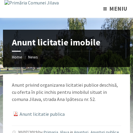
MENIU
Anunt licitatie imobile
Home
News
/
Anunt privind organizarea licitatiei publice deschisă,
cu oferta în plic inchis pentru imobilul situat in
comuna Jilava, strada Ana Ipătescu nr. 52.
Anunt licitatie publica
30/07/2019
by
Primaria Jilava
in
Anunturi
,
Anunturi publice