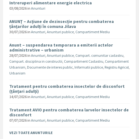
Intreruperi alimentare energie electrica
03/08/2026
in
Anunturi
ANUNȚ – Acțiune de dezinsecție pentru combaterea
țânțarilor adulți în comuna Jilava
30/07/2026
in
Anunturi
,
Anunturi publice
,
Compartiment Mediu
Anunt – suspendarea temporara a emiterii actelor
administrative – urbanism
28/07/2026
in
Anunturi
,
Anunturi publice
,
Compart. comunitar cadastru
,
Compart. disciplina in constructii
,
Compartiment Cadastru
,
Compartiment
Urbanism
,
Documente de interes public
,
Informatii publice
,
Registru Agricol
,
Urbanism
Tratament pentru combaterea insectelor de disconfort
(țânțari adulți)
14/07/2026
in
Anunturi
,
Anunturi publice
,
Compartiment Mediu
Tratament AVIO pentru combaterea larvelor insectelor de
disconfort
07/07/2026
in
Anunturi
,
Anunturi publice
,
Compartiment Mediu
VEZI TOATE ANUNTURILE