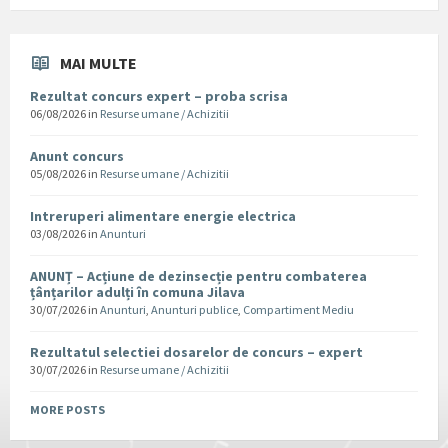
MAI MULTE
Rezultat concurs expert – proba scrisa
06/08/2026
in
Resurse umane / Achizitii
Anunt concurs
05/08/2026
in
Resurse umane / Achizitii
Intreruperi alimentare energie electrica
03/08/2026
in
Anunturi
ANUNȚ – Acțiune de dezinsecție pentru combaterea
țânțarilor adulți în comuna Jilava
30/07/2026
in
Anunturi
,
Anunturi publice
,
Compartiment Mediu
Rezultatul selectiei dosarelor de concurs – expert
30/07/2026
in
Resurse umane / Achizitii
MORE POSTS