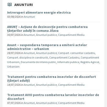
ANUNTURI
Intreruperi alimentare energie electrica
03/08/2026
in
Anunturi
ANUNȚ – Acțiune de dezinsecție pentru combaterea
țânțarilor adulți în comuna Jilava
30/07/2026
in
Anunturi
,
Anunturi publice
,
Compartiment Mediu
Anunt – suspendarea temporara a emiterii actelor
administrative – urbanism
28/07/2026
in
Anunturi
,
Anunturi publice
,
Compart. comunitar cadastru
,
Compart. disciplina in constructii
,
Compartiment Cadastru
,
Compartiment
Urbanism
,
Documente de interes public
,
Informatii publice
,
Registru Agricol
,
Urbanism
Tratament pentru combaterea insectelor de disconfort
(țânțari adulți)
14/07/2026
in
Anunturi
,
Anunturi publice
,
Compartiment Mediu
Tratament AVIO pentru combaterea larvelor insectelor de
disconfort
07/07/2026
in
Anunturi
,
Anunturi publice
,
Compartiment Mediu