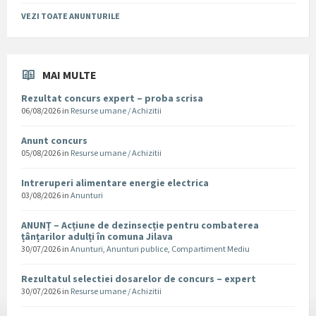
VEZI TOATE ANUNTURILE
MAI MULTE
Rezultat concurs expert – proba scrisa
06/08/2026
in
Resurse umane / Achizitii
Anunt concurs
05/08/2026
in
Resurse umane / Achizitii
Intreruperi alimentare energie electrica
03/08/2026
in
Anunturi
ANUNȚ – Acțiune de dezinsecție pentru combaterea
țânțarilor adulți în comuna Jilava
30/07/2026
in
Anunturi
,
Anunturi publice
,
Compartiment Mediu
Rezultatul selectiei dosarelor de concurs – expert
30/07/2026
in
Resurse umane / Achizitii