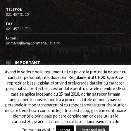
TELEFON
021 457 01 15
FAX
021 457 11 71
E-mail
primariajilava@primariajilava.ro
IMPORTANT
Avand in vedere noile reglementari cu privire la protectia datelor cu
Rezultat concurs expert – proba scrisa
caracter personal, introduse prin Regulamentul UE 2016/679, ce
06/08/2026
in
Resurse umane / Achizitii
reprezinta baza legislatiei privind prelucrarea datelor cu caracter
personal si a protectiei acestor date pentru statele membre UE si
Anunt concurs
care se aplica incepand cu 25 mai 2018, dorim sa reconfirmam
05/08/2026
in
Resurse umane / Achizitii
angajamentul nostru pentru a procesa datele dumneavoastra
personale in mod transparent si cu respectarea tuturor drepturilor
de care beneficiati conform legii. ln acest scop, gasiti in continuare
elementele principale pe care consideram ca este util sa le
cunoasteti pe aceasta tema, in calitatea dumneavoastra de
© 2026 Primăria Comunei Jilava. Dev by
ows.ro
“persoana vizata”.
Accept
Citeste mai mult