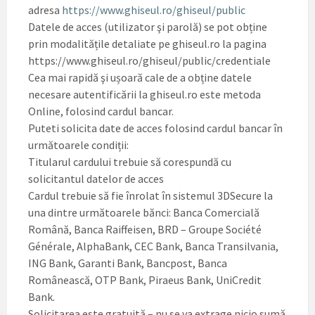
adresa
https://www.ghiseul.ro/ghiseul/public
Datele de acces (utilizator şi parolă) se pot obține
prin modalitățile detaliate pe ghiseul.ro la pagina
https://www.ghiseul.ro/ghiseul/public/credentiale
Cea mai rapidă şi ușoară cale de a obține datele
necesare autentificării la ghiseul.ro este metoda
Online, folosind cardul bancar.
Puteti solicita date de acces folosind cardul bancar în
următoarele condiții:
Titularul cardului trebuie să corespundă cu
solicitantul datelor de acces
Cardul trebuie să fie înrolat în sistemul 3DSecure la
una dintre următoarele bănci: Banca Comercială
Română, Banca Raiffeisen, BRD – Groupe Société
Générale, AlphaBank, CEC Bank, Banca Transilvania,
ING Bank, Garanti Bank, Bancpost, Banca
Românească, OTP Bank, Piraeus Bank, UniCredit
Bank.
Solicitarea este gratuită – nu se va extrage nicio sumă