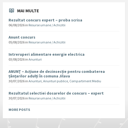
MAI MULTE
Rezultat concurs expert – proba scrisa
06/08/2026
in
Resurse umane / Achizitii
Anunt concurs
05/08/2026
in
Resurse umane / Achizitii
Intreruperi alimentare energie electrica
03/08/2026
in
Anunturi
ANUNȚ – Acțiune de dezinsecție pentru combaterea
țânțarilor adulți în comuna Jilava
30/07/2026
in
Anunturi
,
Anunturi publice
,
Compartiment Mediu
Rezultatul selectiei dosarelor de concurs – expert
30/07/2026
in
Resurse umane / Achizitii
MORE POSTS