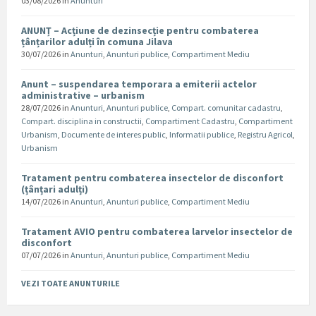
03/08/2026
in
Anunturi
ANUNȚ – Acțiune de dezinsecție pentru combaterea
țânțarilor adulți în comuna Jilava
30/07/2026
in
Anunturi
,
Anunturi publice
,
Compartiment Mediu
Anunt – suspendarea temporara a emiterii actelor
administrative – urbanism
28/07/2026
in
Anunturi
,
Anunturi publice
,
Compart. comunitar cadastru
,
Compart. disciplina in constructii
,
Compartiment Cadastru
,
Compartiment
Urbanism
,
Documente de interes public
,
Informatii publice
,
Registru Agricol
,
Urbanism
Tratament pentru combaterea insectelor de disconfort
(țânțari adulți)
14/07/2026
in
Anunturi
,
Anunturi publice
,
Compartiment Mediu
Tratament AVIO pentru combaterea larvelor insectelor de
disconfort
07/07/2026
in
Anunturi
,
Anunturi publice
,
Compartiment Mediu
VEZI TOATE ANUNTURILE