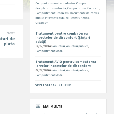
Compart. comunitar cadastru
,
Compart.
disciplina in constructii
,
Compartiment Cadastru
,
Compartiment Urbanism
,
Documente de interes
public
,
Informatii publice
,
Registru Agricol
,
Urbanism
Next
Tratament pentru combaterea
insectelor de disconfort (țânțari
ntari de
adulți)
plata
14/07/2026
in
Anunturi
,
Anunturi publice
,
Compartiment Mediu
Tratament AVIO pentru combaterea
larvelor insectelor de disconfort
07/07/2026
in
Anunturi
,
Anunturi publice
,
Compartiment Mediu
VEZI TOATE ANUNTURILE
MAI MULTE