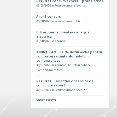
Rezultat concurs expert – proba scrisa
06/08/2026
in
Resurse umane / Achizitii
Anunt concurs
05/08/2026
in
Resurse umane / Achizitii
Intreruperi alimentare energie
electrica
03/08/2026
in
Anunturi
ANUNȚ – Acțiune de dezinsecție pentru
combaterea țânțarilor adulți în
comuna Jilava
30/07/2026
in
Anunturi
,
Anunturi publice
,
Compartiment Mediu
Rezultatul selectiei dosarelor de
concurs – expert
30/07/2026
in
Resurse umane / Achizitii
MORE POSTS