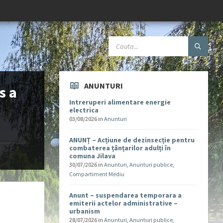
ANUNTURI
s a
Intreruperi alimentare energie
electrica
03/08/2026
in
Anunturi
ANUNȚ – Acțiune de dezinsecție pentru
combaterea țânțarilor adulți în
comuna Jilava
30/07/2026
in
Anunturi
,
Anunturi publice
,
Compartiment Mediu
Anunt – suspendarea temporara a
emiterii actelor administrative –
urbanism
28/07/2026
in
Anunturi
,
Anunturi publice
,